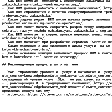
- [Как BRM помогает обеспечить вовлечение заказчика на 
zakazchika-na-stadii-vnedreniya-uslugi/)

- [Как BRM должен работать с жалобами заказчиков?](http
- [Как BRM справляется с нечетко сформулированными треб
trebovaniyami-zakazchika/)

- [Какие задачи решает BRM после начала предоставления 
predostavleniya-uslug-service-operation/)

- [Как BRM может помочь сократить разрыв между ожидания
sokratit-razryv-mezhdu-ozhidaniyami-zakazchika-i-soglas
- [Как BRM помогает в корректировке нереалистичных ожид
ozhidaniy-zakazchika/)

- [Как BRM помогает при разработке сервисов (Service De
- [Какие основные этапы жизненного цикла услуги, на кот
kotorykh-uchastvuet-brm/)

- [Какие основные функции выполняет процесс BRM в конте
brm-v-kontekste-itil-service-strategy/)

## Рекомендуемые продукты по этой теме

- [VAP: Управление уровнем ИТ-услуг и каталогом ИТ-услу
utm_source=knowledgebase&utm_medium=article&utm_content
соглашений об уровне услуг (SLA), метрик качества услуг
- [Трансформация ИТ в традиционных компаниях](https://e
utm_source=knowledgebase&utm_medium=article&utm_content
производственную систему

- [Altevics](https://cleverics.ru/solutions/altevics?ut