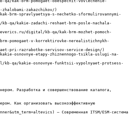
b-qa/kak-brm-pomogaet-obespechit-vovlechenie-
-zhalobami-zakazchikov/)

kak-brm-spravlyaetsya-s-nechetko-sformulirovannymi-
/kb-qa/kakie-zadachi-reshaet-brm-posle-nachala-
everics.ru/digital/kb-qa/kak-brm-mozhet-pomoch-
-brm-pomogaet-v-korrektirovke-nerealistichnykh-
aet-pri-razrabotke-servisov-service-design/)

kakie-osnovnye-etapy-zhiznennogo-tsikla-uslugi-na-
al/kb-qa/kakie-osnovnye-funktsii-vypolnyaet-protsess-
нером. Разработка и совершенствование каталога, 
ером. Как организовать высокоэффективную 
nner&utm_term=altevics) — Современная ITSM/ESM-система