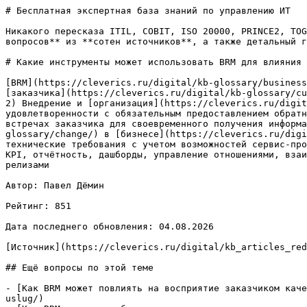
# Бесплатная экспертная база знаний по управлению ИТ

Никакого пересказа ITIL, COBIT, ISO 20000, PRINCE2, TOG
вопросов** из **сотен источников**, а также детальный г
# Какие инструменты может использовать BRM для влияния 
[BRM](https://cleverics.ru/digital/kb-glossary/business
[заказчика](https://cleverics.ru/digital/kb-glossary/cu
2) Внедрение и [организация](https://cleverics.ru/digit
удовлетворенности с обязательным предоставлением обратн
встречах заказчика для своевременного получения информа
glossary/change/) в [бизнесе](https://cleverics.ru/digi
технические требования с учетом возможностей сервис-про
KPI, отчётность, дашборды, управление отношениями, взаи
релизами

Автор: Павел Дёмин

Рейтинг: 851

Дата последнего обновления: 04.08.2026

[Источник](https://cleverics.ru/digital/kb_articles_red
## Ещё вопросы по этой теме

- [Как BRM может повлиять на восприятие заказчиком каче
uslug/)
