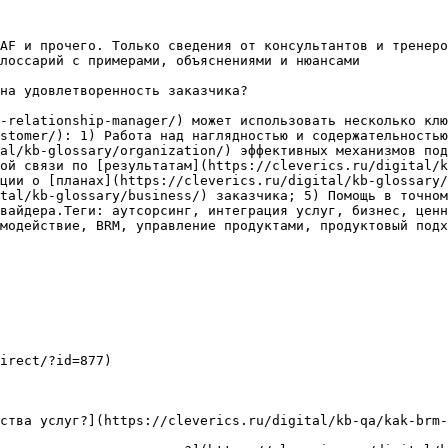
AF и прочего. Только сведения от консультантов и тренеро
лоссарий с примерами, объяснениями и нюансами

на удовлетворенность заказчика?

-relationship-manager/) может использовать несколько клю
stomer/): 1) Работа над наглядностью и содержательностью
al/kb-glossary/organization/) эффективных механизмов под
ой связи по [результатам](https://cleverics.ru/digital/k
ции о [планах](https://cleverics.ru/digital/kb-glossary/
tal/kb-glossary/business/) заказчика; 5) Помощь в точном
вайдера.Теги: аутсорсинг, интеграция услуг, бизнес, ценн
модействие, BRM, управление продуктами, продуктовый подх
irect/?id=877)

ства услуг?](https://cleverics.ru/digital/kb-qa/kak-brm-