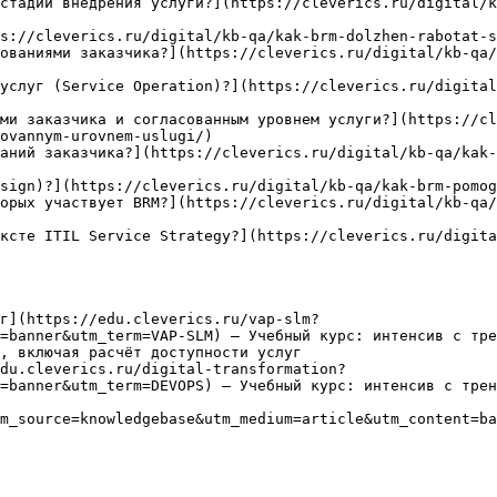
стадии внедрения услуги?](https://cleverics.ru/digital/k
s://cleverics.ru/digital/kb-qa/kak-brm-dolzhen-rabotat-s
ованиями заказчика?](https://cleverics.ru/digital/kb-qa/
услуг (Service Operation)?](https://cleverics.ru/digital
ми заказчика и согласованным уровнем услуги?](https://cl
ovannym-urovnem-uslugi/)

аний заказчика?](https://cleverics.ru/digital/kb-qa/kak
sign)?](https://cleverics.ru/digital/kb-qa/kak-brm-pomog
орых участвует BRM?](https://cleverics.ru/digital/kb-qa/
ксте ITIL Service Strategy?](https://cleverics.ru/digit
г](https://edu.cleverics.ru/vap-slm?
=banner&utm_term=VAP-SLM) — Учебный курс: интенсив с тре
, включая расчёт доступности услуг

du.cleverics.ru/digital-transformation?
=banner&utm_term=DEVOPS) — Учебный курс: интенсив с трен
m_source=knowledgebase&utm_medium=article&utm_content=ba