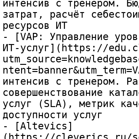
интенсив с тренером. Бю
затрат, расчёт себестои
ресурсов ИТ

- [VAP: Управление уров
ИТ-услуг](https://edu.c
utm_source=knowledgebas
ntent=banner&utm_term=V
интенсив с тренером. Ра
совершенствование катал
услуг (SLA), метрик кач
доступности услуг

- [Altevics]
(https://cleverics.ru/s