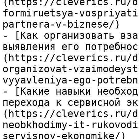
(https://cleverics.ru/d
formiruetsya-vospriyati
partnera-v-biznese/)

- [Как организовать вза
выявления его потребнос
(https://cleverics.ru/d
organizovat-vzaimodeyst
vyyavleniya-ego-potrebn
- [Какие навыки необход
перехода к сервисной эк
(https://cleverics.ru/d
neobkhodimy-it-rukovodi
servisnoy-ekonomike/)
