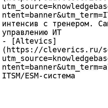
utm_source=knowledgebas
ntent=banner&utm_term=I
интенсив с тренером. Са
управлению ИТ

- [Altevics]
(https://cleverics.ru/s
utm_source=knowledgebas
ntent=banner&utm_term=a
ITSM/ESM-система