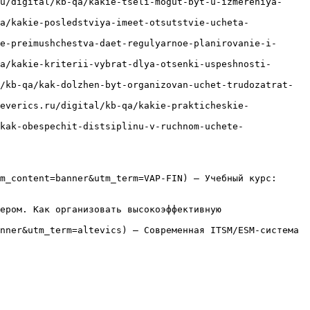
u/digital/kb-qa/kakie-tseli-mogut-byt-u-izmereniya-
a/kakie-posledstviya-imeet-otsutstvie-ucheta-
e-preimushchestva-daet-regulyarnoe-planirovanie-i-
a/kakie-kriterii-vybrat-dlya-otsenki-uspeshnosti-
/kb-qa/kak-dolzhen-byt-organizovan-uchet-trudozatrat-
everics.ru/digital/kb-qa/kakie-prakticheskie-
kak-obespechit-distsiplinu-v-ruchnom-uchete-
m_content=banner&utm_term=VAP-FIN) — Учебный курс: 
ером. Как организовать высокоэффективную 
nner&utm_term=altevics) — Современная ITSM/ESM-система