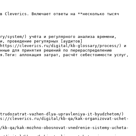
в Cleverics. Включает ответы на **несколько тысяч 
ry/system/) учёта и регулярного анализа времени, 
и, проведение регулярных [аудитов]
https://cleverics.ru/digital/kb-glossary/process/) и 
нные для принятия решений по перераспределению 
я.Теги: аллокация затрат, расчёт себестоимости услуг, 
trudozatrat-vazhen-dlya-upravleniya-it-byudzhetom/)

s://cleverics.ru/digital/kb-qa/kak-organizovat-uchet-
/kb-qa/kak-mozhno-obosnovat-vnedrenie-sistemy-ucheta-