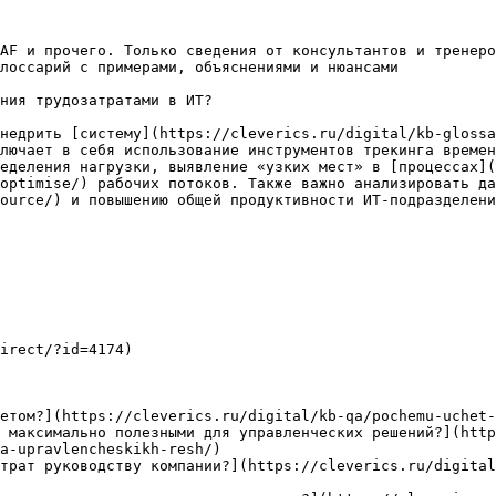
AF и прочего. Только сведения от консультантов и тренеро
лоссарий с примерами, объяснениями и нюансами

ния трудозатратами в ИТ?

недрить [систему](https://cleverics.ru/digital/kb-glossa
лючает в себя использование инструментов трекинга времен
еделения нагрузки, выявление «узких мест» в [процессах](
optimise/) рабочих потоков. Также важно анализировать да
ource/) и повышению общей продуктивности ИТ-подразделени
irect/?id=4174)

етом?](https://cleverics.ru/digital/kb-qa/pochemu-uchet-
 максимально полезными для управленческих решений?](http
a-upravlencheskikh-resh/)

трат руководству компании?](https://cleverics.ru/digital