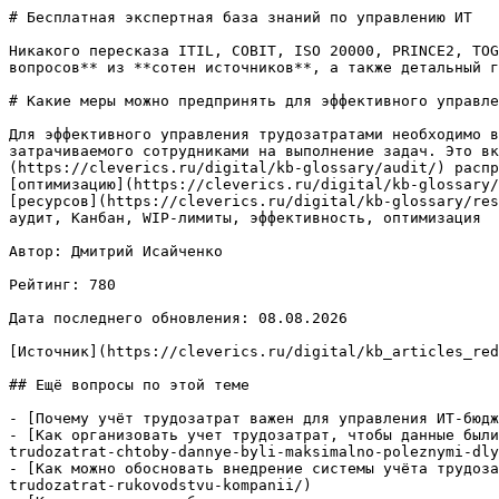
# Бесплатная экспертная база знаний по управлению ИТ

Никакого пересказа ITIL, COBIT, ISO 20000, PRINCE2, TOG
вопросов** из **сотен источников**, а также детальный г
# Какие меры можно предпринять для эффективного управле
Для эффективного управления трудозатратами необходимо в
затрачиваемого сотрудниками на выполнение задач. Это вк
(https://cleverics.ru/digital/kb-glossary/audit/) распр
[оптимизацию](https://cleverics.ru/digital/kb-glossary/
[ресурсов](https://cleverics.ru/digital/kb-glossary/res
аудит, Канбан, WIP-лимиты, эффективность, оптимизация

Автор: Дмитрий Исайченко

Рейтинг: 780

Дата последнего обновления: 08.08.2026

[Источник](https://cleverics.ru/digital/kb_articles_red
## Ещё вопросы по этой теме

- [Почему учёт трудозатрат важен для управления ИТ-бюдж
- [Как организовать учет трудозатрат, чтобы данные были
trudozatrat-chtoby-dannye-byli-maksimalno-poleznymi-dly
- [Как можно обосновать внедрение системы учёта трудоза
trudozatrat-rukovodstvu-kompanii/)
