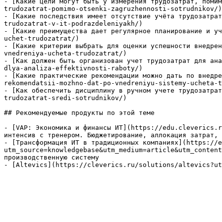
- [Какие цели могут быть у измерения трудозатрат, помим
trudozatrat-pomimo-otsenki-zagruzhennosti-sotrudnikov/)

- [Какие последствия имеет отсутствие учёта трудозатрат
trudozatrat-v-it-podrazdeleniyakh/)

- [Какие преимущества дает регулярное планирование и уч
uchet-trudozatrat/)

- [Какие критерии выбрать для оценки успешности внедрен
vnedreniya-ucheta-trudozatrat/)

- [Как должен быть организован учет трудозатрат для ана
dlya-analiza-effektivnosti-raboty/)

- [Какие практические рекомендации можно дать по внедре
rekomendatsii-mozhno-dat-po-vnedreniyu-sistemy-ucheta-t
- [Как обеспечить дисциплину в ручном учете трудозатрат
trudozatrat-sredi-sotrudnikov/)

## Рекомендуемые продукты по этой теме

- [VAP: Экономика и финансы ИТ](https://edu.cleverics.r
интенсив с тренером. Бюджетирование, аллокация затрат, 
- [Трансформация ИТ в традиционных компаниях](https://e
utm_source=knowledgebase&utm_medium=article&utm_content
производственную систему

- [Altevics](https://cleverics.ru/solutions/altevics?ut