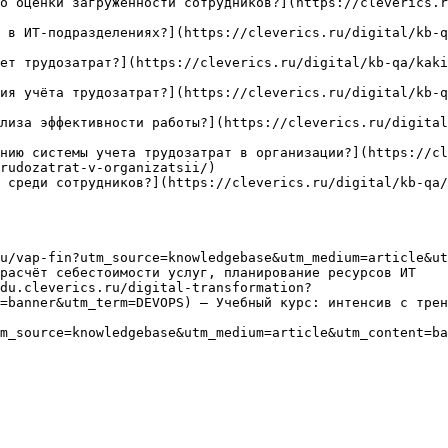
о оценки загруженности сотрудников?](https://cleverics.r
 в ИТ-подразделениях?](https://cleverics.ru/digital/kb-q
ет трудозатрат?](https://cleverics.ru/digital/kb-qa/kaki
ия учёта трудозатрат?](https://cleverics.ru/digital/kb-q
лиза эффективности работы?](https://cleverics.ru/digital
нию системы учета трудозатрат в организации?](https://cl
rudozatrat-v-organizatsii/)

 среди сотрудников?](https://cleverics.ru/digital/kb-qa/
u/vap-fin?utm_source=knowledgebase&utm_medium=article&ut
расчёт себестоимости услуг, планирование ресурсов ИТ

du.cleverics.ru/digital-transformation?
=banner&utm_term=DEVOPS) — Учебный курс: интенсив с трен
m_source=knowledgebase&utm_medium=article&utm_content=ba