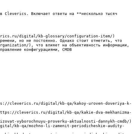
в Cleverics. Включает ответы на **несколько тысяч 
rics.ru/digital/kb-glossary/configuration-item/) 
ремени, но не постоянно. Однако стоит отметить, что 
rganization/), что влияет на объективность информации, 
правление конфигурациями, CMDB

s://cleverics.ru/digital/kb-qa/kakoy-uroven-doveriya-k-
ttps://cleverics.ru/digital/kb-qa/kakie-dva-mekhanizma-
izovat-vyborochnuyu-proverku-aktualnosti-dannykh-cmdb/)

igital/kb-qa/mozhno-li-zamenit-periodicheskie-audity-