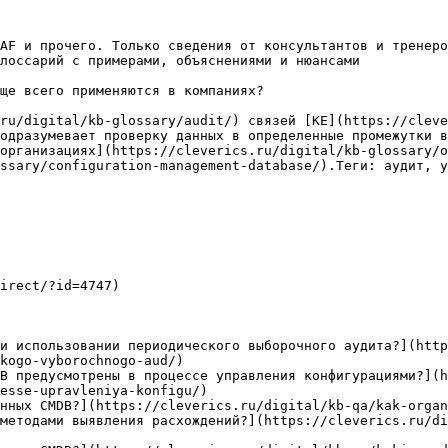
AF и прочего. Только сведения от консультантов и тренеро
лоссарий с примерами, объяснениями и нюансами

ще всего применяются в компаниях?

ru/digital/kb-glossary/audit/) связей [КЕ](https://cleve
одразумевает проверку данных в определенные промежутки в
организациях](https://cleverics.ru/digital/kb-glossary/o
ssary/configuration-management-database/).Теги: аудит, у
irect/?id=4747)

и использовании периодического выборочного аудита?](http
kogo-vyborochnogo-aud/)

B предусмотрены в процессе управления конфигурациями?](h
esse-upravleniya-konfigu/)

нных CMDB?](https://cleverics.ru/digital/kb-qa/kak-organ
методами выявления расхождений?](https://cleverics.ru/d