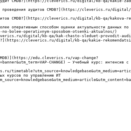
удит CMDB?](https://cleverics.ru/digital/kb-qa/kakie-zad
 проведения аудитов CMDB?](https://cleverics.ru/digital/
итов CMDB?](https://cleverics.ru/digital/kb-qa/kakova-r
олее оперативным способом оценки актуальности данных по 
-no-bolee-operativnym-sposobom-otsenki-aktualnos/)

verics.ru/digital/kb-qa/kak-chasto-sleduet-provodit-audi
?](https://cleverics.ru/digital/kb-qa/kakie-rekomendatsi
MDB)](https://edu.cleverics.ru/vap-change?
=banner&utm_term=VAP-CHANGE) — Учебный курс: интенсив с 
s.ru/timetable?utm_source=knowledgebase&utm_medium=artic
ых курсов по управлению ИТ

m_source=knowledgebase&utm_medium=article&utm_content=ba