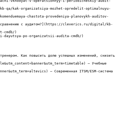
achi-vkhodyat-v-operatsionnyy-i-periodicheskiy-audit-
kb-qa/kak-organizatsiya-mozhet-opredelit-optimalnuyu-
ekomenduemaya-chastota-provedeniya-planovykh-auditov-
сравнению с аудитом?](https://cleverics.ru/digital/kb-
t-cmdb/)

i-dayutsya-po-organizatsii-audita-cmdb/)

тренером. Как повысить долю успешных изменений, снизить 
le&utm_content=banner&utm_term=timetable) — Учебные 
nner&utm_term=altevics) — Современная ITSM/ESM-система