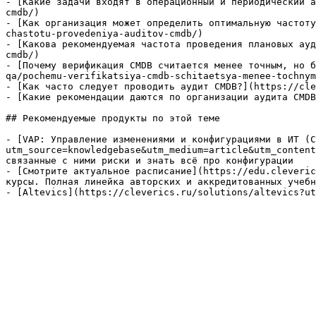
- [Какие задачи входят в операционный и периодический а
cmdb/)

- [Как организация может определить оптимальную частоту
chastotu-provedeniya-auditov-cmdb/)

- [Какова рекомендуемая частота проведения плановых ауд
cmdb/)

- [Почему верификация CMDB считается менее точным, но б
qa/pochemu-verifikatsiya-cmdb-schitaetsya-menee-tochnym
- [Как часто следует проводить аудит CMDB?](https://cle
- [Какие рекомендации даются по организации аудита CMDB
## Рекомендуемые продукты по этой теме

- [VAP: Управление изменениями и конфигурациями в ИТ (C
utm_source=knowledgebase&utm_medium=article&utm_content
связанные с ними риски и знать всё про конфигурации

- [Смотрите актуальное расписание](https://edu.cleveric
курсы. Полная линейка авторских и аккредитованных учебн
- [Altevics](https://cleverics.ru/solutions/altevics?ut