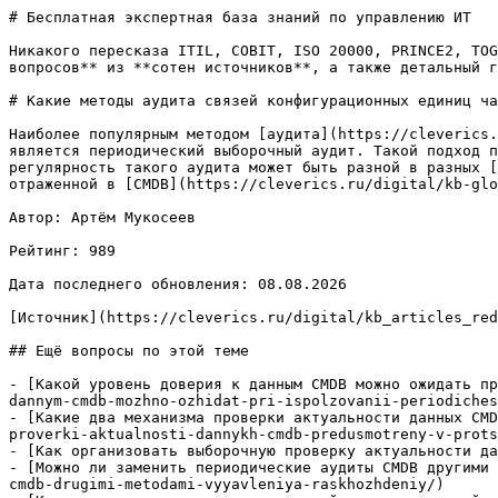
# Бесплатная экспертная база знаний по управлению ИТ

Никакого пересказа ITIL, COBIT, ISO 20000, PRINCE2, TOG
вопросов** из **сотен источников**, а также детальный г
# Какие методы аудита связей конфигурационных единиц ча
Наиболее популярным методом [аудита](https://cleverics.
является периодический выборочный аудит. Такой подход п
регулярность такого аудита может быть разной в разных [
отраженной в [CMDB](https://cleverics.ru/digital/kb-glo
Автор: Артём Мукосеев

Рейтинг: 989

Дата последнего обновления: 08.08.2026

[Источник](https://cleverics.ru/digital/kb_articles_red
## Ещё вопросы по этой теме

- [Какой уровень доверия к данным CMDB можно ожидать пр
dannym-cmdb-mozhno-ozhidat-pri-ispolzovanii-periodiches
- [Какие два механизма проверки актуальности данных CMD
proverki-aktualnosti-dannykh-cmdb-predusmotreny-v-prots
- [Как организовать выборочную проверку актуальности да
- [Можно ли заменить периодические аудиты CMDB другими 
cmdb-drugimi-metodami-vyyavleniya-raskhozhdeniy/)
