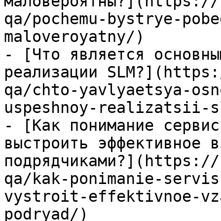
маловероятны?](https://
qa/pochemu-bystrye-pobe
maloveroyatny/)

- [Что является основны
реализации SLM?](https:
qa/chto-yavlyaetsya-osn
uspeshnoy-realizatsii-sl
- [Как понимание сервис
выстроить эффективное в
подрядчиками?](https://
qa/kak-ponimanie-servis
vystroit-effektivnoe-vz
podryad/)
