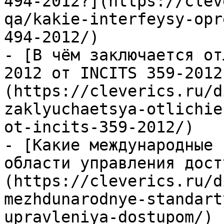
494-2012?](https://clev
qa/kakie-interfeysy-opr
494-2012/)

- [В чём заключается от
2012 от INCITS 359-2012
(https://cleverics.ru/d
zaklyuchaetsya-otlichie
ot-incits-359-2012/)

- [Какие международные 
области управления дост
(https://cleverics.ru/d
mezhdunarodnye-standart
upravleniya-dostupom/)
