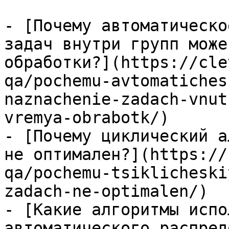
- [Почему автоматическо
задач внутри групп може
обработки?](https://cle
qa/pochemu-avtomatiches
naznachenie-zadach-vnut
vremya-obrabotk/)

- [Почему циклический а
не оптимален?](https://
qa/pochemu-tsiklicheski
zadach-ne-optimalen/)

- [Какие алгоритмы испо
автоматического распред