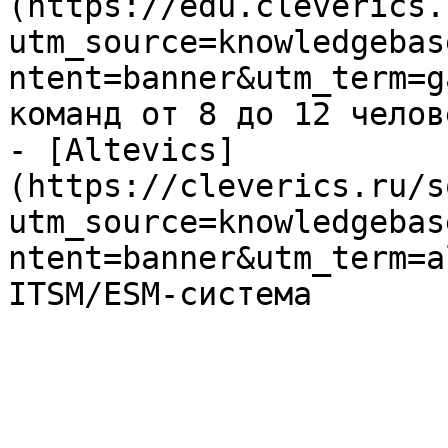
(https://edu.cleverics.
utm_source=knowledgebas
ntent=banner&utm_term=g
команд от 8 до 12 челове
- [Altevics]
(https://cleverics.ru/s
utm_source=knowledgebas
ntent=banner&utm_term=a
ITSM/ESM-система