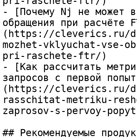
pri-raschete-ftr/)

- [Почему Nj не может в
обращения при расчёте F
(https://cleverics.ru/d
mozhet-vklyuchat-vse-ob
pri-raschete-ftr/)

- [Как рассчитать метри
запросов с первой попыт
(https://cleverics.ru/d
rasschitat-metriku-resh
zaprosov-s-pervoy-popyt
## Рекомендуемые продук