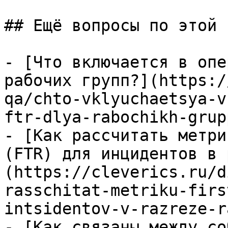
## Ещё вопросы по этой т
- [Что включается в опе
рабочих групп?](https:/
qa/chto-vklyuchaetsya-v
ftr-dlya-rabochikh-grupp
- [Как рассчитать метри
(FTR) для инцидентов в 
(https://cleverics.ru/d
rasschitat-metriku-firs
intsidentov-v-razreze-r
- [Как связаны между со