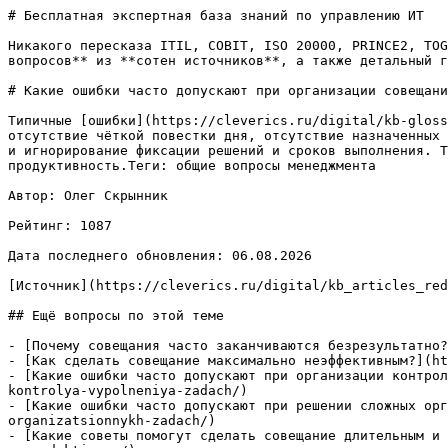
# Бесплатная экспертная база знаний по управлению ИТ

Никакого пересказа ITIL, COBIT, ISO 20000, PRINCE2, TOG
вопросов** из **сотен источников**, а также детальный г
# Какие ошибки часто допускают при организации совещани
Типичные [ошибки](https://cleverics.ru/digital/kb-gloss
отсутствие чёткой повестки дня, отсутствие назначенных 
и игнорирование фиксации решений и сроков выполнения. Т
продуктивность.Теги: общие вопросы менеджмента

Автор: Олег Скрынник

Рейтинг: 1087

Дата последнего обновления: 06.08.2026

[Источник](https://cleverics.ru/digital/kb_articles_red
## Ещё вопросы по этой теме

- [Почему совещания часто заканчиваются безрезультатно?
- [Как сделать совещание максимально неэффективным?](ht
- [Какие ошибки часто допускают при организации контрол
kontrolya-vypolneniya-zadach/)

- [Какие ошибки часто допускают при решении сложных орг
organizatsionnykh-zadach/)

- [Какие советы помогут сделать совещание длительным и 