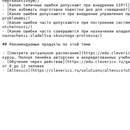
neproduktivnym/)

- [Какие типичные ошибки допускают при внедрении SIP?](
- [Как избежать подготовки повестки дня для совещания?]
- [Какие ошибки допускаются при внедрении управления пр
problemami/)

- [Какие ошибки часто допускаются при построении систем
otchetnosti/)

- [Какие ошибки часто совершаются при назначении владел
naznachenii-vladeltsa-skvoznogo-protsessa/)

## Рекомендуемые продукты по этой теме

- [Смотрите актуальное расписание](https://edu.cleveric
курсы. Полная линейка авторских и аккредитованных учебн
- [Обучение через действие](https://edu.cleverics.ru/ga
от 8 до 12 человек

- [Altevics](https://cleverics.ru/solutions/altevics?ut