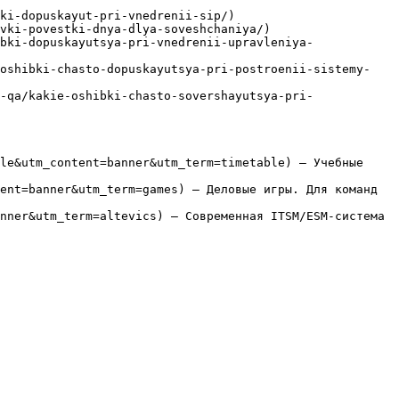
ki-dopuskayut-pri-vnedrenii-sip/)

vki-povestki-dnya-dlya-soveshchaniya/)

bki-dopuskayutsya-pri-vnedrenii-upravleniya-
-oshibki-chasto-dopuskayutsya-pri-postroenii-sistemy-
-qa/kakie-oshibki-chasto-sovershayutsya-pri-
le&utm_content=banner&utm_term=timetable) — Учебные 
ent=banner&utm_term=games) — Деловые игры. Для команд 
nner&utm_term=altevics) — Современная ITSM/ESM-система