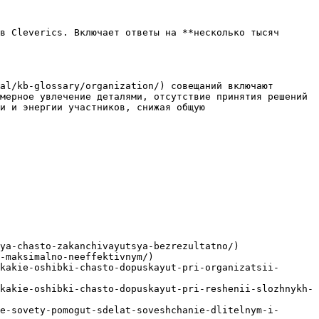
в Cleverics. Включает ответы на **несколько тысяч 
al/kb-glossary/organization/) совещаний включают 
мерное увлечение деталями, отсутствие принятия решений 
и и энергии участников, снижая общую 
ya-chasto-zakanchivayutsya-bezrezultatno/)

-maksimalno-neeffektivnym/)

kakie-oshibki-chasto-dopuskayut-pri-organizatsii-
kakie-oshibki-chasto-dopuskayut-pri-reshenii-slozhnykh-
e-sovety-pomogut-sdelat-soveshchanie-dlitelnym-i-