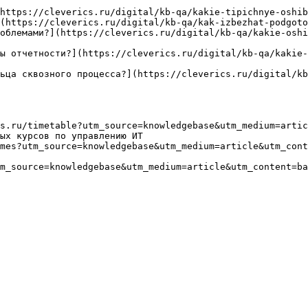
https://cleverics.ru/digital/kb-qa/kakie-tipichnye-oshib
(https://cleverics.ru/digital/kb-qa/kak-izbezhat-podgoto
облемами?](https://cleverics.ru/digital/kb-qa/kakie-oshi
ы отчетности?](https://cleverics.ru/digital/kb-qa/kakie
ьца сквозного процесса?](https://cleverics.ru/digital/kb
s.ru/timetable?utm_source=knowledgebase&utm_medium=artic
ых курсов по управлению ИТ

mes?utm_source=knowledgebase&utm_medium=article&utm_cont
m_source=knowledgebase&utm_medium=article&utm_content=ba