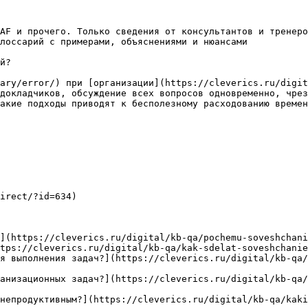
AF и прочего. Только сведения от консультантов и тренеро
лоссарий с примерами, объяснениями и нюансами

й?

ary/error/) при [организации](https://cleverics.ru/digit
докладчиков, обсуждение всех вопросов одновременно, чрез
акие подходы приводят к бесполезному расходованию времен
irect/?id=634)

](https://cleverics.ru/digital/kb-qa/pochemu-soveshchani
tps://cleverics.ru/digital/kb-qa/kak-sdelat-soveshchanie
я выполнения задач?](https://cleverics.ru/digital/kb-qa/
анизационных задач?](https://cleverics.ru/digital/kb-qa/
непродуктивным?](https://cleverics.ru/digital/kb-qa/kaki