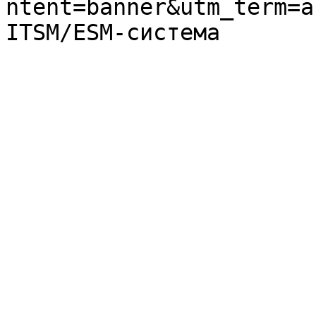
ntent=banner&utm_term=a
ITSM/ESM-система