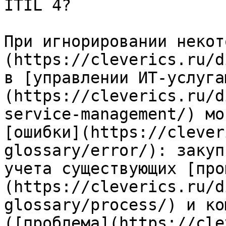
ITIL 4?

При игнорировании некот
(https://cleverics.ru/d
в [управлении ИТ-услуга
(https://cleverics.ru/d
service-management/) мо
[ошибки](https://clever
glossary/error/): закуп
учета существующих [про
(https://cleverics.ru/d
glossary/process/) и ко
([проблема](https://cle