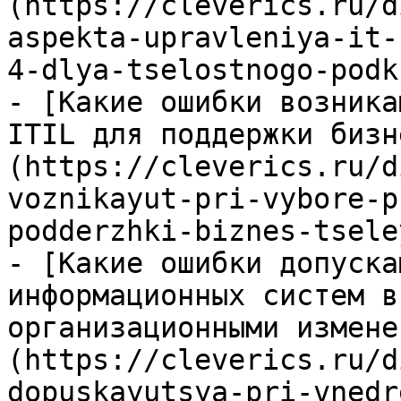
(https://cleverics.ru/d
aspekta-upravleniya-it-
4-dlya-tselostnogo-podk
- [Какие ошибки возника
ITIL для поддержки бизн
(https://cleverics.ru/d
voznikayut-pri-vybore-p
podderzhki-biznes-tseley
- [Какие ошибки допуска
информационных систем в
организационными измене
(https://cleverics.ru/d
dopuskayutsya-pri-vnedr