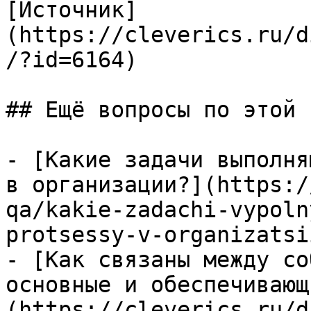
[Источник]
(https://cleverics.ru/d
/?id=6164)

## Ещё вопросы по этой т
- [Какие задачи выполня
в организации?](https:/
qa/kakie-zadachi-vypoln
protsessy-v-organizatsii
- [Как связаны между со
основные и обеспечивающ
(https://cleverics.ru/d