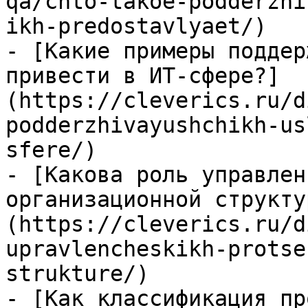
qa/chto-takoe-podderzhi
ikh-predostavlyaet/)

- [Какие примеры поддер
привести в ИТ-сфере?]
(https://cleverics.ru/d
podderzhivayushchikh-us
sfere/)

- [Какова роль управлен
организационной структу
(https://cleverics.ru/d
upravlencheskikh-protse
strukture/)

- [Как классификация пр