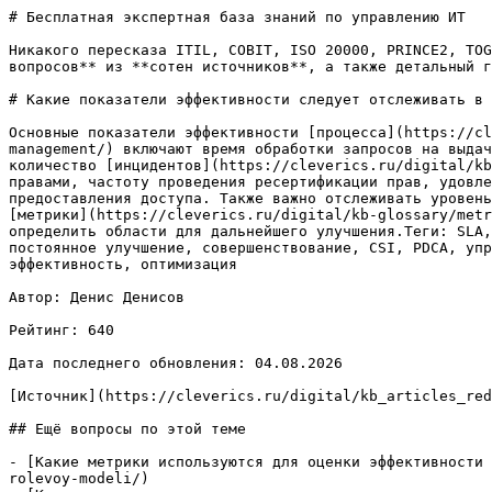
# Бесплатная экспертная база знаний по управлению ИТ

Никакого пересказа ITIL, COBIT, ISO 20000, PRINCE2, TOG
вопросов** из **сотен источников**, а также детальный г
# Какие показатели эффективности следует отслеживать в 
Основные показатели эффективности [процесса](https://cl
management/) включают время обработки запросов на выдач
количество [инцидентов](https://cleverics.ru/digital/kb
правами, частоту проведения ресертификации прав, удовле
предоставления доступа. Также важно отслеживать уровень
[метрики](https://cleverics.ru/digital/kb-glossary/metr
определить области для дальнейшего улучшения.Теги: SLA,
постоянное улучшение, совершенствование, CSI, PDCA, упр
эффективность, оптимизация

Автор: Денис Денисов

Рейтинг: 640

Дата последнего обновления: 04.08.2026

[Источник](https://cleverics.ru/digital/kb_articles_red
## Ещё вопросы по этой теме

- [Какие метрики используются для оценки эффективности 
rolevoy-modeli/)
