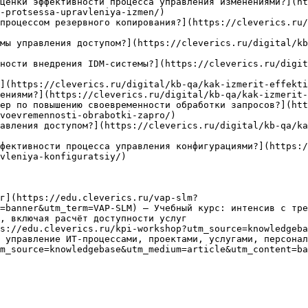
ценки эффективности процесса управления изменениями?](ht
-protsessa-upravleniya-izmen/)

процессом резервного копирования?](https://cleverics.ru/
мы управления доступом?](https://cleverics.ru/digital/kb
ности внедрения IDM-системы?](https://cleverics.ru/digit
](https://cleverics.ru/digital/kb-qa/kak-izmerit-effekti
ениями?](https://cleverics.ru/digital/kb-qa/kak-izmerit-
ер по повышению своевременности обработки запросов?](htt
voevremennosti-obrabotki-zapro/)

авления доступом?](https://cleverics.ru/digital/kb-qa/ka
фективности процесса управления конфигурациями?](https:
vleniya-konfiguratsiy/)

г](https://edu.cleverics.ru/vap-slm?
=banner&utm_term=VAP-SLM) — Учебный курс: интенсив с тре
, включая расчёт доступности услуг

s://edu.cleverics.ru/kpi-workshop?utm_source=knowledgeba
 управление ИТ-процессами, проектами, услугами, персонал
m_source=knowledgebase&utm_medium=article&utm_content=ba