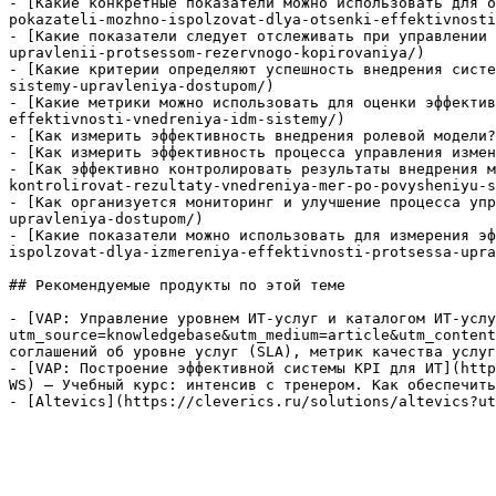
- [Какие конкретные показатели можно использовать для о
pokazateli-mozhno-ispolzovat-dlya-otsenki-effektivnosti
- [Какие показатели следует отслеживать при управлении 
upravlenii-protsessom-rezervnogo-kopirovaniya/)

- [Какие критерии определяют успешность внедрения систе
sistemy-upravleniya-dostupom/)

- [Какие метрики можно использовать для оценки эффектив
effektivnosti-vnedreniya-idm-sistemy/)

- [Как измерить эффективность внедрения ролевой модели?
- [Как измерить эффективность процесса управления измен
- [Как эффективно контролировать результаты внедрения м
kontrolirovat-rezultaty-vnedreniya-mer-po-povysheniyu-s
- [Как организуется мониторинг и улучшение процесса упр
upravleniya-dostupom/)

- [Какие показатели можно использовать для измерения эф
ispolzovat-dlya-izmereniya-effektivnosti-protsessa-upra
## Рекомендуемые продукты по этой теме

- [VAP: Управление уровнем ИТ-услуг и каталогом ИТ-услу
utm_source=knowledgebase&utm_medium=article&utm_content
соглашений об уровне услуг (SLA), метрик качества услуг
- [VAP: Построение эффективной системы KPI для ИТ](http
WS) — Учебный курс: интенсив с тренером. Как обеспечить
- [Altevics](https://cleverics.ru/solutions/altevics?ut