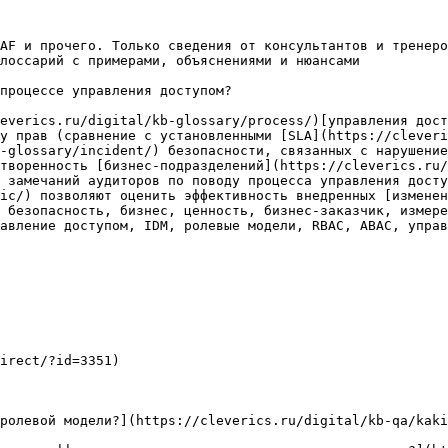
AF и прочего. Только сведения от консультантов и тренеро
лоссарий с примерами, объяснениями и нюансами

процессе управления доступом?

everics.ru/digital/kb-glossary/process/)[управления дост
у прав (сравнение с установленными [SLA](https://cleveri
-glossary/incident/) безопасности, связанных с нарушение
творенность [бизнес-подразделений](https://cleverics.ru/
 замечаний аудиторов по поводу процесса управления досту
ic/) позволяют оценить эффективность внедренных [изменен
 безопасность, бизнес, ценность, бизнес-заказчик, измере
авление доступом, IDM, ролевые модели, RBAC, ABAC, управ
irect/?id=3351)

ролевой модели?](https://cleverics.ru/digital/kb-qa/kaki