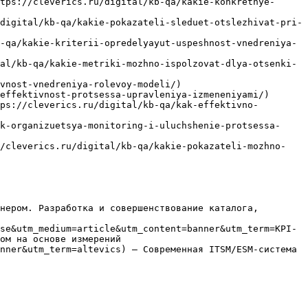
tps://cleverics.ru/digital/kb-qa/kakie-konkretnye-
digital/kb-qa/kakie-pokazateli-sleduet-otslezhivat-pri-
-qa/kakie-kriterii-opredelyayut-uspeshnost-vnedreniya-
al/kb-qa/kakie-metriki-mozhno-ispolzovat-dlya-otsenki-
vnost-vnedreniya-rolevoy-modeli/)

effektivnost-protsessa-upravleniya-izmeneniyami/)

ps://cleverics.ru/digital/kb-qa/kak-effektivno-
k-organizuetsya-monitoring-i-uluchshenie-protsessa-
//cleverics.ru/digital/kb-qa/kakie-pokazateli-mozhno-
нером. Разработка и совершенствование каталога, 
se&utm_medium=article&utm_content=banner&utm_term=KPI-
ом на основе измерений

nner&utm_term=altevics) — Современная ITSM/ESM-система