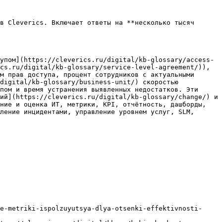
в Cleverics. Включает ответы на **несколько тысяч 
упом](https://cleverics.ru/digital/kb-glossary/access-
cs.ru/digital/kb-glossary/service-level-agreement/)), 
м прав доступа, процент сотрудников с актуальными 
digital/kb-glossary/business-unit/) скоростью 
пом и время устранения выявленных недостатков. Эти 
ий](https://cleverics.ru/digital/kb-glossary/change/) и 
ние и оценка ИТ, метрики, KPI, отчётность, дашборды, 
ление инцидентами, управление уровнем услуг, SLM, 
e-metriki-ispolzuyutsya-dlya-otsenki-effektivnosti-