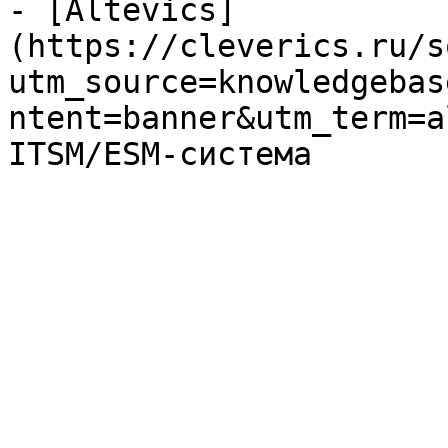
- [Altevics]
(https://cleverics.ru/s
utm_source=knowledgebas
ntent=banner&utm_term=a
ITSM/ESM-система