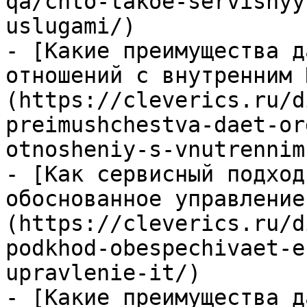
qa/chto-takoe-servisnyy
uslugami/)

- [Какие преимущества д
отношений с внутренним 
(https://cleverics.ru/d
preimushchestva-daet-or
otnosheniy-s-vnutrennim
- [Как сервисный подход
обоснованное управление
(https://cleverics.ru/d
podkhod-obespechivaet-e
upravlenie-it/)

- [Какие преимущества д