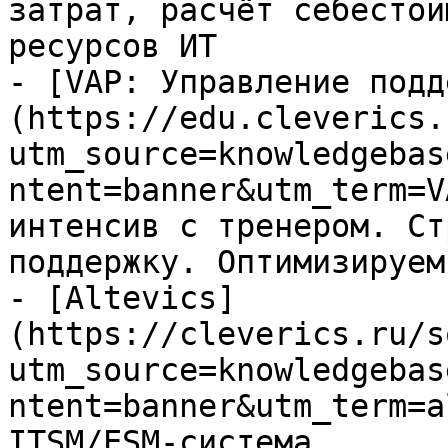
затрат, расчёт себестои
ресурсов ИТ

- [VAP: Управление подд
(https://edu.cleverics.
utm_source=knowledgebas
ntent=banner&utm_term=V
интенсив с тренером. Ст
поддержку. Оптимизируем
- [Altevics]
(https://cleverics.ru/s
utm_source=knowledgebas
ntent=banner&utm_term=a
ITSM/ESM-система