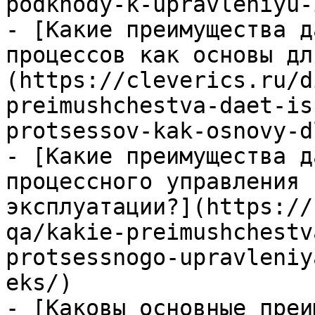
podkhody-k-upravleniyu-
- [Какие преимущества д
процессов как основы дл
(https://cleverics.ru/d
preimushchestva-daet-is
protsessov-kak-osnovy-d
- [Какие преимущества д
процессного управления 
эксплуатации?](https://
qa/kakie-preimushchestv
protsessnogo-upravleniy
eks/)

- [Каковы основные преи