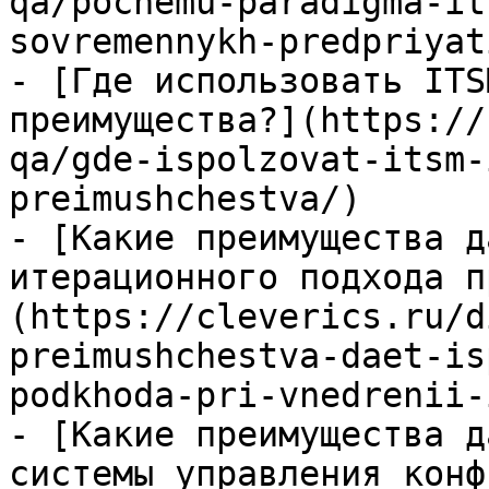
qa/pochemu-paradigma-it
sovremennykh-predpriyati
- [Где использовать ITS
преимущества?](https://
qa/gde-ispolzovat-itsm-
preimushchestva/)

- [Какие преимущества д
итерационного подхода п
(https://cleverics.ru/d
preimushchestva-daet-is
podkhoda-pri-vnedrenii-
- [Какие преимущества д
системы управления конф