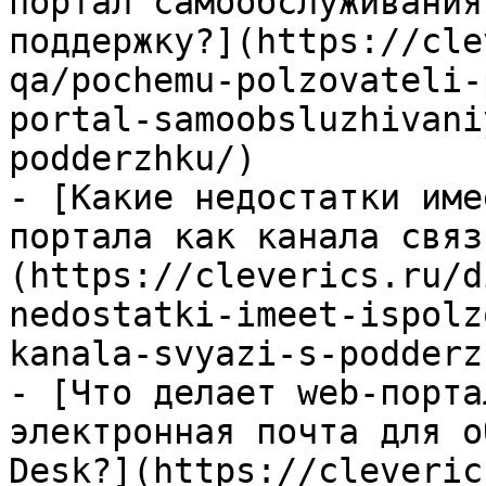
портал самообслуживания
поддержку?](https://cle
qa/pochemu-polzovateli-
portal-samoobsluzhivani
podderzhku/)

- [Какие недостатки име
портала как канала связ
(https://cleverics.ru/d
nedostatki-imeet-ispolz
kanala-svyazi-s-podderz
- [Что делает web-порта
электронная почта для о
Desk?](https://cleveric