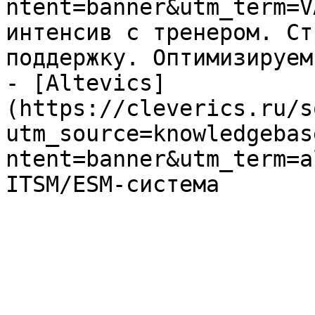
ntent=banner&utm_term=V
интенсив с тренером. Ст
поддержку. Оптимизируем
- [Altevics]
(https://cleverics.ru/s
utm_source=knowledgebas
ntent=banner&utm_term=a
ITSM/ESM-система