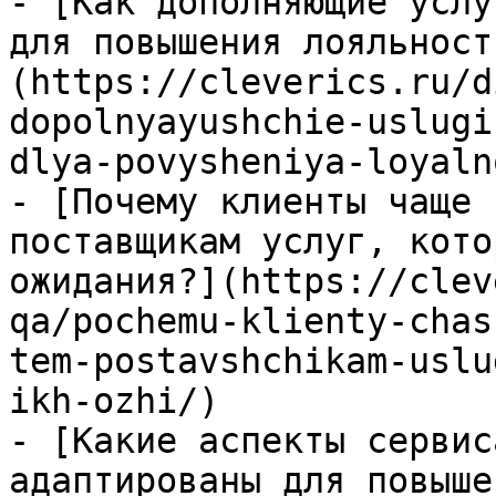
- [Как дополняющие услу
для повышения лояльност
(https://cleverics.ru/d
dopolnyayushchie-uslugi
dlya-povysheniya-loyaln
- [Почему клиенты чаще 
поставщикам услуг, кото
ожидания?](https://clev
qa/pochemu-klienty-chas
tem-postavshchikam-uslu
ikh-ozhi/)

- [Какие аспекты сервис
адаптированы для повыше