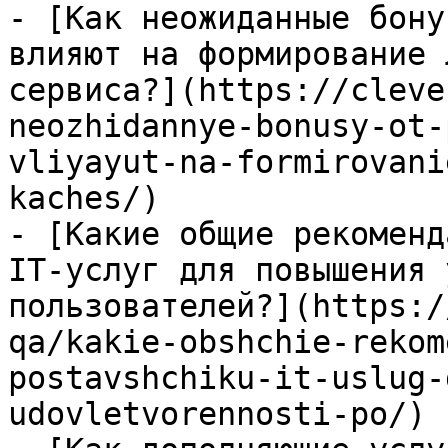
- [Как неожиданные бону
влияют на формирование 
сервиса?](https://cleve
neozhidannye-bonusy-ot-
vliyayut-na-formirovani
kaches/)

- [Какие общие рекоменд
IT-услуг для повышения 
пользователей?](https:/
qa/kakie-obshchie-rekom
postavshchiku-it-uslug-
udovletvorennosti-po/)
