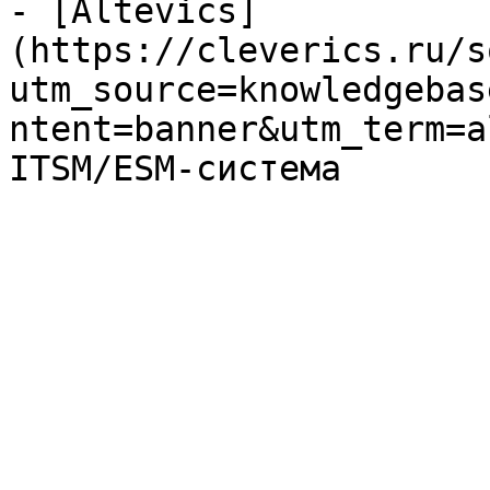
- [Altevics]
(https://cleverics.ru/s
utm_source=knowledgebas
ntent=banner&utm_term=a
ITSM/ESM-система