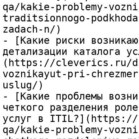
qa/kakie-problemy-vozni
traditsionnogo-podkhoda
zadach-n/)

- [Какие риски возникаю
детализации каталога ус
(https://cleverics.ru/d
voznikayut-pri-chrezmer
uslug/)

- [Какие проблемы возни
четкого разделения роле
услуг в ITIL?](https://
qa/kakie-problemy-vozni