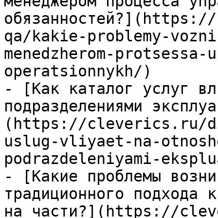
менеджером процесса упр
обязанностей?](https://
qa/kakie-problemy-vozni
menedzherom-protsessa-u
operatsionnykh/)

- [Как каталог услуг вл
подразделениями эксплуа
(https://cleverics.ru/d
uslug-vliyaet-na-otnosh
podrazdeleniyami-eksplu
- [Какие проблемы возни
традиционного подхода к
на части?](https://clev