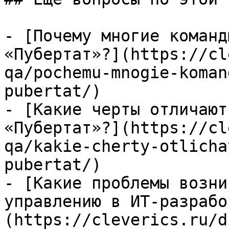
- [Почему многие команд
«Пубертат»?](https://cl
qa/pochemu-mnogie-koman
pubertat/)

- [Какие черты отличают
«Пубертат»?](https://cl
qa/kakie-cherty-otlicha
pubertat/)

- [Какие проблемы возни
управлению в ИТ-разрабо
(https://cleverics.ru/d