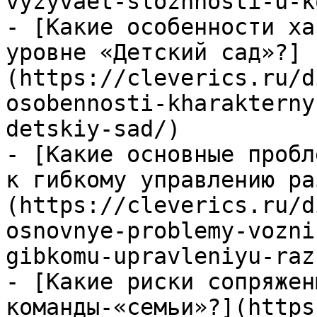
vyzyvaet-slozhnosti-u-k
- [Какие особенности ха
уровне «Детский сад»?]
(https://cleverics.ru/d
osobennosti-kharakterny
detskiy-sad/)

- [Какие основные пробл
к гибкому управлению ра
(https://cleverics.ru/d
osnovnye-problemy-vozni
gibkomu-upravleniyu-raz
- [Какие риски сопряжен
команды-«семьи»?](https