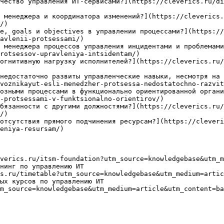
чество управления ИТ-сервисами?](https://cleverics.ru/di
 менеджера и координатора изменений?](https://cleverics
/)

e, goals и objectives в управлении процессами?](https://
avlenii-protsessami/)

 менеджера процессов управления инцидентами и проблемами
rotsessov-upravleniya-intsidentam/)

огнитивную нагрузку исполнителей?](https://cleverics.ru/
недостаточно развиты управленческие навыки, несмотря на 
voznikayut-esli-menedzher-protsessa-nedostatochno-razvit
озными процессами в функционально ориентированной органи
-protsessami-v-funktsionalno-orientirov/)

бязанности с другими должностями?](https://cleverics.ru/
/)

отсутствия прямого подчинения ресурсам?](https://cleveri
eniya-resursam/)

verics.ru/itsm-foundation?utm_source=knowledgebase&utm_m
нинг по управлению ИТ

s.ru/timetable?utm_source=knowledgebase&utm_medium=artic
ых курсов по управлению ИТ

m_source=knowledgebase&utm_medium=article&utm_content=ba