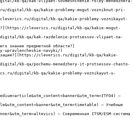
gital/kb-qa/kak-vliyaet-sovmeshchenie-roley-menedzhera-
.ru/digital/kb-qa/kakie-problemy-mogut-vozniknut-pri-
cleverics.ru/digital/kb-qa/kakie-problemy-voznikayut-
?](https://cleverics.ru/digital/kb-qa/kakie-mogut-
digital/kb-qa/kak-razdelenie-protsessov-vliyaet-na-
его знание предметной области?]
y-upravlencheskie-navyki/)

зации?](https://cleverics.ru/digital/kb-qa/kakie-
digital/kb-qa/pochemu-menedzhery-it-protsessov-chasto-
cs.ru/digital/kb-qa/kakie-problemy-voznikayut-u-
edium=article&utm_content=banner&utm_term=ITFO4) — 
le&utm_content=banner&utm_term=timetable) — Учебные 
nner&utm_term=altevics) — Современная ITSM/ESM-система