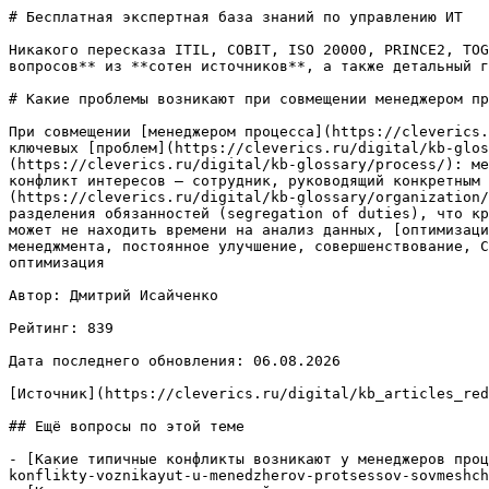
# Бесплатная экспертная база знаний по управлению ИТ

Никакого пересказа ITIL, COBIT, ISO 20000, PRINCE2, TOG
вопросов** из **сотен источников**, а также детальный г
# Какие проблемы возникают при совмещении менеджером пр
При совмещении [менеджером процесса](https://cleverics.
ключевых [проблем](https://cleverics.ru/digital/kb-glos
(https://cleverics.ru/digital/kb-glossary/process/): ме
конфликт интересов — сотрудник, руководящий конкретным 
(https://cleverics.ru/digital/kb-glossary/organization/
разделения обязанностей (segregation of duties), что кр
может не находить времени на анализ данных, [оптимизаци
менеджмента, постоянное улучшение, совершенствование, C
оптимизация

Автор: Дмитрий Исайченко

Рейтинг: 839

Дата последнего обновления: 06.08.2026

[Источник](https://cleverics.ru/digital/kb_articles_red
## Ещё вопросы по этой теме

- [Какие типичные конфликты возникают у менеджеров проц
konflikty-voznikayut-u-menedzherov-protsessov-sovmeshch