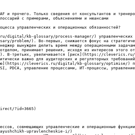
AF и прочего. Только сведения от консультантов и тренеро
лоссарий с примерами, объяснениями и нюансами

оцесса управленческих и операционных обязанностей?

ru/digital/kb-glossary/process-manager/) управленческих 
sary/problem/). Во-первых, снижается фокус на стратегиче
неджер вынужден делить время между операционными задачам
отделом, принимает решения, исходя из интересов этого от
). В-третьих, увеличивается [риск](https://cleverics.ru/
итически важно для аудиторских и регуляторных требований
ю](https://cleverics.ru/digital/kb-glossary/optimise/) п
SI, PDCA, управление процессами, ИТ-процессы, управление
irect/?id=3665)

ессов, совмещающих управленческие и операционные функции
ayushchikh-upravlencheskie-i/)
