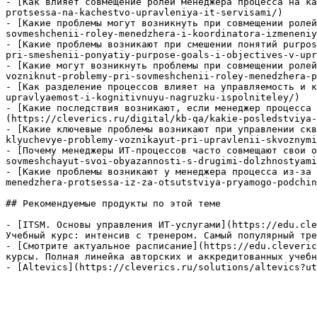
- [Как влияет совмещение ролей менеджера процесса на ка
protsessa-na-kachestvo-upravleniya-it-servisami/)

- [Какие проблемы могут возникнуть при совмещении ролей
sovmeshchenii-roley-menedzhera-i-koordinatora-izmeneniy
- [Какие проблемы возникают при смешении понятий purpos
pri-smeshenii-ponyatiy-purpose-goals-i-objectives-v-upr
- [Какие могут возникнуть проблемы при совмещении ролей
vozniknut-problemy-pri-sovmeshchenii-roley-menedzhera-p
- [Как разделение процессов влияет на управляемость и к
upravlyaemost-i-kognitivnuyu-nagruzku-ispolniteley/)

- [Какие последствия возникают, если менеджер процесса 
(https://cleverics.ru/digital/kb-qa/kakie-posledstviya-
- [Какие ключевые проблемы возникают при управлении скв
klyuchevye-problemy-voznikayut-pri-upravlenii-skvoznymi
- [Почему менеджеры ИТ-процессов часто совмещают свои о
sovmeshchayut-svoi-obyazannosti-s-drugimi-dolzhnostyami
- [Какие проблемы возникают у менеджера процесса из-за 
menedzhera-protsessa-iz-za-otsutstviya-pryamogo-podchin
## Рекомендуемые продукты по этой теме

- [ITSM. Основы управления ИТ-услугами](https://edu.cle
Учебный курс: интенсив с тренером. Самый популярный тре
- [Смотрите актуальное расписание](https://edu.cleveric
курсы. Полная линейка авторских и аккредитованных учебн
- [Altevics](https://cleverics.ru/solutions/altevics?ut