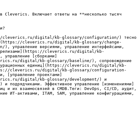
в Cleverics. Включает ответы на **несколько тысяч 
и?

/cleverics.ru/digital/kb-glossary/configuration/) тесно 
(https://cleverics.ru/digital/kb-glossary/change-
n/), управление версиями, управление интерфейсами, 
релизами](https://cleverics.ru/digital/kb-
, управление [сборками]
rics.ru/digital/kb-glossary/baseline/), сопровождение 
урационных единиц](https://cleverics.ru/digital/kb-
s://cleverics.ru/digital/kb-glossary/configuration-
и, [управление проектами]
rics.ru/digital/kb-glossary/development/) и 
) и подрядчиками. Эффективное управление [изменениями]
иц и их взаимосвязей в CMDB.Теги: DevOps, CI/CD, аудит, 
ние ИТ-активами, ITAM, SAM, управление конфигурациями, 