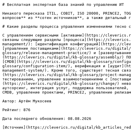
# Бесплатная экспертная база знаний по управлению ИТ

Никакого пересказа ITIL, COBIT, ISO 20000, PRINCE2, TOG
вопросов** из **сотен источников**, а также детальный г
# Какие разделы процесса управления изменениями тесно с
С управлением сервисными [активами](https://cleverics.r
связаны следующие разделы [процесса](https://cleverics.
management/): [идентификация конфигураций](https://clev
[управление поставщиками](https://cleverics.ru/digital/
glossary/release-management-practice/) и [развертывание
(https://cleverics.ru/digital/kb-glossary/assembly/) ПО
[CMDB](https://cleverics.ru/digital/kb-glossary/configu
glossary/configuration-item/), верификация и [аудит](ht
management-system/). Кроме того, существует тесная связ
(https://cleverics.ru/digital/kb-glossary/project-manag
тестированием, управление взаимоотношениями с [поставщи
(https://cleverics.ru/digital/kb-glossary/change/) нево
аутсорсинг, интеграция услуг, поддержка пользователей, 
CMDB, управление проектами, PRINCE2, управление релизам
Автор: Артём Мукосеев

Рейтинг: 876

Дата последнего обновления: 08.08.2026

[Источник](https://cleverics.ru/digital/kb_articles_red