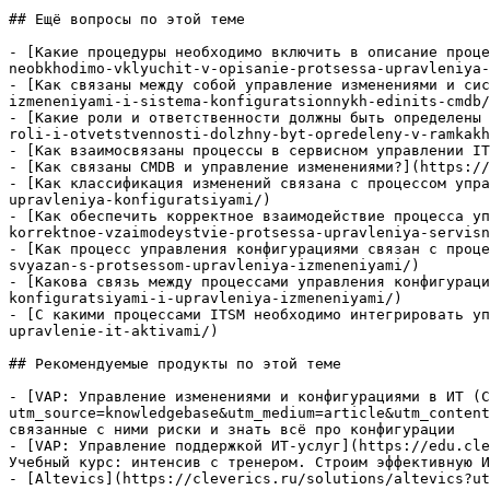
## Ещё вопросы по этой теме

- [Какие процедуры необходимо включить в описание проце
neobkhodimo-vklyuchit-v-opisanie-protsessa-upravleniya-
- [Как связаны между собой управление изменениями и сис
izmeneniyami-i-sistema-konfiguratsionnykh-edinits-cmdb/
- [Какие роли и ответственности должны быть определены 
roli-i-otvetstvennosti-dolzhny-byt-opredeleny-v-ramkakh
- [Как взаимосвязаны процессы в сервисном управлении IT
- [Как связаны CMDB и управление изменениями?](https://
- [Как классификация изменений связана с процессом упра
upravleniya-konfiguratsiyami/)

- [Как обеспечить корректное взаимодействие процесса уп
korrektnoe-vzaimodeystvie-protsessa-upravleniya-servisn
- [Как процесс управления конфигурациями связан с проце
svyazan-s-protsessom-upravleniya-izmeneniyami/)

- [Какова связь между процессами управления конфигураци
konfiguratsiyami-i-upravleniya-izmeneniyami/)

- [С какими процессами ITSM необходимо интегрировать уп
upravlenie-it-aktivami/)

## Рекомендуемые продукты по этой теме

- [VAP: Управление изменениями и конфигурациями в ИТ (C
utm_source=knowledgebase&utm_medium=article&utm_content
связанные с ними риски и знать всё про конфигурации

- [VAP: Управление поддержкой ИТ-услуг](https://edu.cle
Учебный курс: интенсив с тренером. Строим эффективную И
- [Altevics](https://cleverics.ru/solutions/altevics?ut