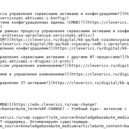
сса управления сервисными активами и конфигурациями?](ht
servisnymi-aktivami-i-konfig/)

тема конфигурационных единиц (CMDB)?](https://cleverics.
)

в рамках процесса управления сервисными активами и конфи
-protsessa-upravleniya-servisnymi-aktiv/)

SM?](https://cleverics.ru/digital/kb-qa/kak-vzaimosvyaza
cleverics.ru/digital/kb-qa/kak-svyazany-cmdb-i-upravleni
вления конфигурациями?](https://cleverics.ru/digital/kb-
равления сервисными активами с другими ИТ-процессами?](h
ymi-aktivami-s-drugimi-it-prot/)

ссом управления изменениями?](https://cleverics.ru/digit
ями и управления изменениями?](https://cleverics.ru/digi
равление IT-активами?](https://cleverics.ru/digital/kb-q
MDB)](https://edu.cleverics.ru/vap-change?
=banner&utm_term=VAP-CHANGE) — Учебный курс: интенсив с 
verics.ru/vap-support?utm_source=knowledgebase&utm_mediu
Т-поддержку. Оптимизируем существующую.

m_source=knowledgebase&utm_medium=article&utm_content=ba