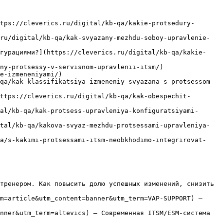
tps://cleverics.ru/digital/kb-qa/kakie-protsedury-
ru/digital/kb-qa/kak-svyazany-mezhdu-soboy-upravlenie-
гурациями?](https://cleverics.ru/digital/kb-qa/kakie-
ny-protsessy-v-servisnom-upravlenii-itsm/)

e-izmeneniyami/)

qa/kak-klassifikatsiya-izmeneniy-svyazana-s-protsessom-
ttps://cleverics.ru/digital/kb-qa/kak-obespechit-
al/kb-qa/kak-protsess-upravleniya-konfiguratsiyami-
tal/kb-qa/kakova-svyaz-mezhdu-protsessami-upravleniya-
a/s-kakimi-protsessami-itsm-neobkhodimo-integrirovat-
тренером. Как повысить долю успешных изменений, снизить 
m=article&utm_content=banner&utm_term=VAP-SUPPORT) — 
nner&utm_term=altevics) — Современная ITSM/ESM-система