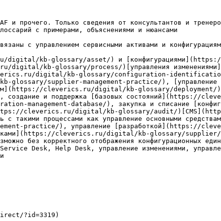
AF и прочего. Только сведения от консультантов и тренеро
лоссарий с примерами, объяснениями и нюансами

вязаны с управлением сервисными активами и конфигурациям
u/digital/kb-glossary/asset/) и [конфигурациями](https:/
ru/digital/kb-glossary/process/)[управления изменениями]
erics.ru/digital/kb-glossary/configuration-identificatio
kb-glossary/supplier-management-practice/), [управление 
м](https://cleverics.ru/digital/kb-glossary/deployment/)
, создание и поддержка [базовых состояний](https://cleve
ration-management-database/), закупка и списание [конфиг
tps://cleverics.ru/digital/kb-glossary/audit/)[CMS](http
ь с такими процессами как управление основными средствам
ement-practice/), управление [разработкой](https://cleve
ками](https://cleverics.ru/digital/kb-glossary/supplier/
зможно без корректного отображения конфигурационных един
Service Desk, Help Desk, управление изменениями, управле
и

irect/?id=3319)
