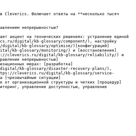
в Cleverics. Включает ответы на **несколько тысяч 
авлением непрерывностью?

ает акцент на технических решениях: устранение единой 
cs.ru/digital/kb-glossary/component/), настройку 
/digital/kb-glossary/optimise/)[конфигураций]
ital/kb-glossary/monitoring/) и [восстановления]
://cleverics.ru/digital/kb-glossary/reliability/) и 
равление непрерывностью]
изационных мерах: [разработка]
digital/kb-glossary/disaster-recovery-plans/), 
tps://cleverics.ru/digital/kb-glossary/service-
а [чрезвычайные ситуации]
к от организационной структуры и четких [процедур]
иторинг, управление доступностью, управление 