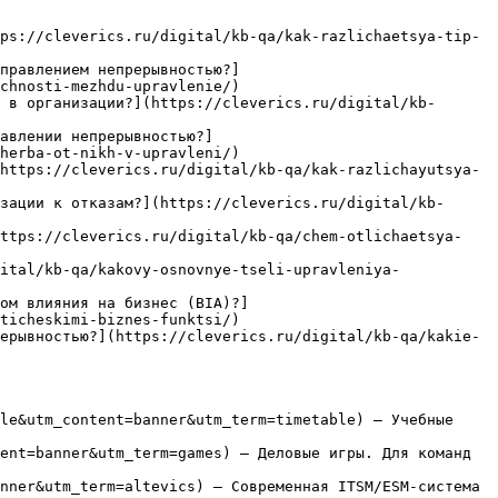
ps://cleverics.ru/digital/kb-qa/kak-razlichaetsya-tip-
правлением непрерывностью?]
chnosti-mezhdu-upravlenie/)

 в организации?](https://cleverics.ru/digital/kb-
авлении непрерывностью?]
herba-ot-nikh-v-upravleni/)

https://cleverics.ru/digital/kb-qa/kak-razlichayutsya-
зации к отказам?](https://cleverics.ru/digital/kb-
https://cleverics.ru/digital/kb-qa/chem-otlichaetsya-
ital/kb-qa/kakovy-osnovnye-tseli-upravleniya-
ом влияния на бизнес (BIA)?]
ticheskimi-biznes-funktsi/)

ерывностью?](https://cleverics.ru/digital/kb-qa/kakie-
le&utm_content=banner&utm_term=timetable) — Учебные 
ent=banner&utm_term=games) — Деловые игры. Для команд 
nner&utm_term=altevics) — Современная ITSM/ESM-система