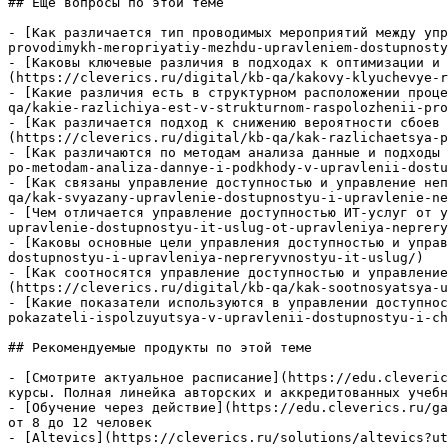
## Ещё вопросы по этой теме

- [Как различается тип проводимых мероприятий между упр
provodimykh-meropriyatiy-mezhdu-upravleniem-dostupnosty
- [Каковы ключевые различия в подходах к оптимизации и 
(https://cleverics.ru/digital/kb-qa/kakovy-klyuchevye-r
- [Какие различия есть в структурном расположении проце
qa/kakie-razlichiya-est-v-strukturnom-raspolozhenii-pro
- [Как различается подход к снижению вероятности сбоев 
(https://cleverics.ru/digital/kb-qa/kak-razlichaetsya-p
- [Как различаются по методам анализа данные и подходы 
po-metodam-analiza-dannye-i-podkhody-v-upravlenii-dostu
- [Как связаны управление доступностью и управление неп
qa/kak-svyazany-upravlenie-dostupnostyu-i-upravlenie-ne
- [Чем отличается управление доступностью ИТ-услуг от у
upravlenie-dostupnostyu-it-uslug-ot-upravleniya-neprery
- [Каковы основные цели управления доступностью и управ
dostupnostyu-i-upravleniya-nepreryvnostyu-it-uslug/)

- [Как соотносятся управление доступностью и управление
(https://cleverics.ru/digital/kb-qa/kak-sootnosyatsya-u
- [Какие показатели используются в управлении доступнос
pokazateli-ispolzuyutsya-v-upravlenii-dostupnostyu-i-ch
## Рекомендуемые продукты по этой теме

- [Смотрите актуальное расписание](https://edu.cleveric
курсы. Полная линейка авторских и аккредитованных учебн
- [Обучение через действие](https://edu.cleverics.ru/ga
от 8 до 12 человек

- [Altevics](https://cleverics.ru/solutions/altevics?ut