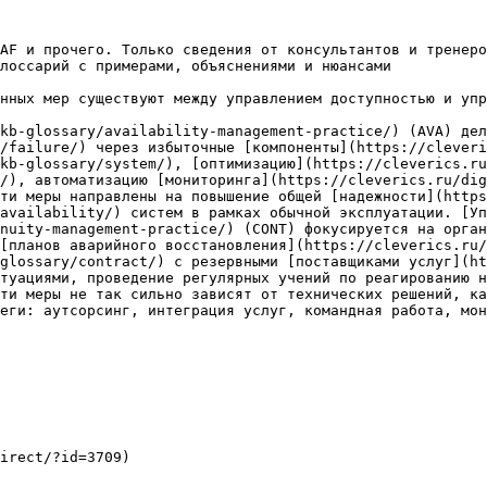
AF и прочего. Только сведения от консультантов и тренеро
лоссарий с примерами, объяснениями и нюансами

нных мер существуют между управлением доступностью и упр
kb-glossary/availability-management-practice/) (AVA) дел
/failure/) через избыточные [компоненты](https://cleveri
kb-glossary/system/), [оптимизацию](https://cleverics.ru
/), автоматизацию [мониторинга](https://cleverics.ru/dig
ти меры направлены на повышение общей [надежности](https
availability/) систем в рамках обычной эксплуатации. [Уп
nuity-management-practice/) (CONT) фокусируется на орган
[планов аварийного восстановления](https://cleverics.ru/
glossary/contract/) с резервными [поставщиками услуг](ht
туациями, проведение регулярных учений по реагированию н
ти меры не так сильно зависят от технических решений, ка
еги: аутсорсинг, интеграция услуг, командная работа, мон
irect/?id=3709)
