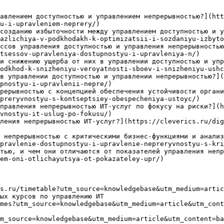
авлением доступностью и управлением непрерывностью?](htt
u-i-upravleniem-neprery/)

созданию избыточности между управлением доступностью и у
azlichiya-v-podkhodakh-k-optimizatsii-i-sozdaniyu-izbyto
ссов управления доступностью и управления непрерывностью
tsessov-upravleniya-dostupnostyu-i-upravleniya-n/)

и снижению ущерба от них в управлении доступностью и упр
odkhod-k-snizheniyu-veroyatnosti-sboev-i-snizheniyu-ushc
в управлении доступностью и управлении непрерывностью?](
pnostyu-i-upravlenii-nepre/)

рерывностью с концепцией обеспечения устойчивости органи
preryvnostyu-s-kontseptsiey-obespecheniya-ustoyc/)

правления непрерывностью ИТ-услуг по фокусу на риски?](
vnostyu-it-uslug-po-fokusu/)

ления непрерывностью ИТ-услуг?](https://cleverics.ru/dig
 непрерывностью с критическими бизнес-функциями и анализ
pravlenie-dostupnostyu-i-upravlenie-nepreryvnostyu-s-kri
тью, и чем они отличаются от показателей управления непр
em-oni-otlichayutsya-ot-pokazateley-upr/)

s.ru/timetable?utm_source=knowledgebase&utm_medium=artic
ых курсов по управлению ИТ

mes?utm_source=knowledgebase&utm_medium=article&utm_cont
m_source=knowledgebase&utm_medium=article&utm_content=ba