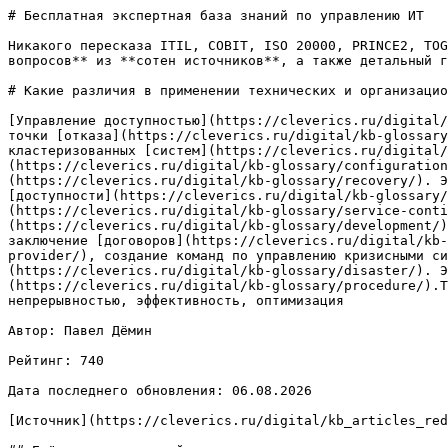
# Бесплатная экспертная база знаний по управлению ИТ

Никакого пересказа ITIL, COBIT, ISO 20000, PRINCE2, TOG
вопросов** из **сотен источников**, а также детальный г
# Какие различия в применении технических и организацио
[Управление доступностью](https://cleverics.ru/digital/
точки [отказа](https://cleverics.ru/digital/kb-glossary
кластеризованных [систем](https://cleverics.ru/digital/
(https://cleverics.ru/digital/kb-glossary/configuration
(https://cleverics.ru/digital/kb-glossary/recovery/). Э
[доступности](https://cleverics.ru/digital/kb-glossary/
(https://cleverics.ru/digital/kb-glossary/service-conti
(https://cleverics.ru/digital/kb-glossary/development/)
заключение [договоров](https://cleverics.ru/digital/kb-
provider/), создание команд по управлению кризисными си
(https://cleverics.ru/digital/kb-glossary/disaster/). Э
(https://cleverics.ru/digital/kb-glossary/procedure/).Т
непрерывностью, эффективность, оптимизация

Автор: Павел Дёмин

Рейтинг: 740

Дата последнего обновления: 06.08.2026

[Источник](https://cleverics.ru/digital/kb_articles_red