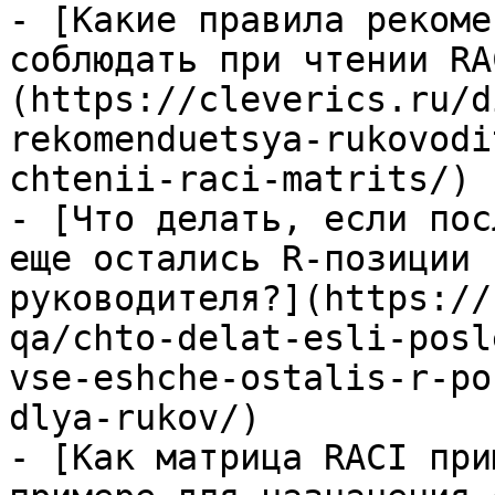
- [Какие правила рекоме
соблюдать при чтении RA
(https://cleverics.ru/d
rekomenduetsya-rukovodi
chtenii-raci-matrits/)

- [Что делать, если пос
еще остались R-позиции 
руководителя?](https://
qa/chto-delat-esli-posl
vse-eshche-ostalis-r-po
dlya-rukov/)

- [Как матрица RACI при