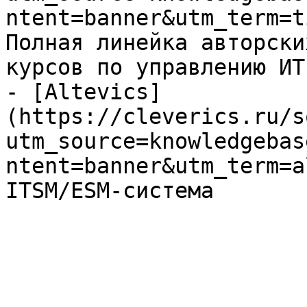
ntent=banner&utm_term=t
Полная линейка авторски
курсов по управлению ИТ

- [Altevics]
(https://cleverics.ru/s
utm_source=knowledgebas
ntent=banner&utm_term=a
ITSM/ESM-система