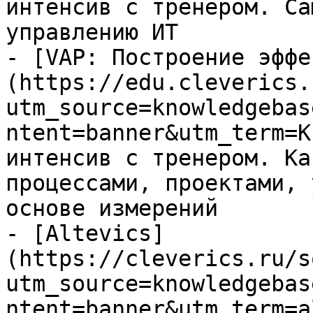
интенсив с тренером. Са
управлению ИТ

- [VAP: Построение эффе
(https://edu.cleverics.
utm_source=knowledgebas
ntent=banner&utm_term=K
интенсив с тренером. Ка
процессами, проектами, 
основе измерений

- [Altevics]
(https://cleverics.ru/s
utm_source=knowledgebas
ntent=banner&utm_term=a