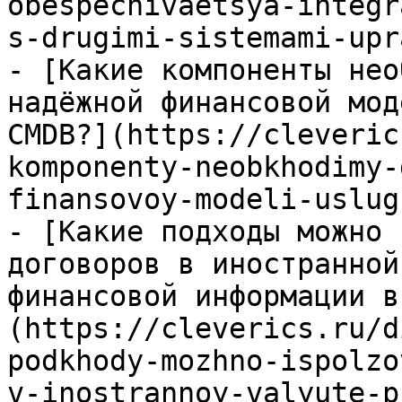
obespechivaetsya-integr
s-drugimi-sistemami-upr
- [Какие компоненты нео
надёжной финансовой мод
CMDB?](https://cleveric
komponenty-neobkhodimy-
finansovoy-modeli-uslug
- [Какие подходы можно 
договоров в иностранной
финансовой информации в
(https://cleverics.ru/d
podkhody-mozhno-ispolzo
v-inostrannoy-valyute-p