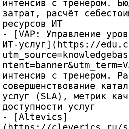
интенсив с тренером. Бю
затрат, расчёт себестои
ресурсов ИТ

- [VAP: Управление уров
ИТ-услуг](https://edu.c
utm_source=knowledgebas
ntent=banner&utm_term=V
интенсив с тренером. Ра
совершенствование катал
услуг (SLA), метрик кач
доступности услуг

- [Altevics]
(https://cleverics.ru/s