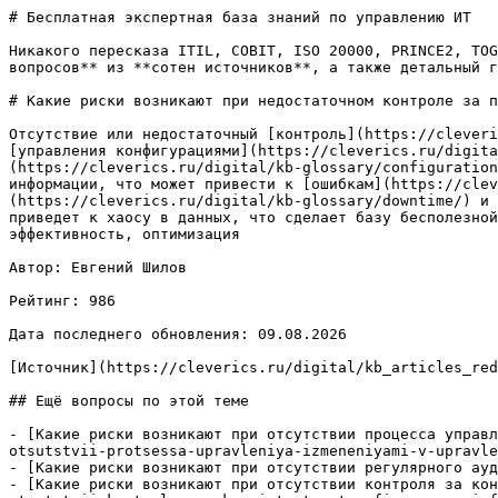
# Бесплатная экспертная база знаний по управлению ИТ

Никакого пересказа ITIL, COBIT, ISO 20000, PRINCE2, TOG
вопросов** из **сотен источников**, а также детальный г
# Какие риски возникают при недостаточном контроле за п
Отсутствие или недостаточный [контроль](https://cleveri
[управления конфигурациями](https://cleverics.ru/digita
(https://cleverics.ru/digital/kb-glossary/configuration
информации, что может привести к [ошибкам](https://cle
(https://cleverics.ru/digital/kb-glossary/downtime/) и 
приведет к хаосу в данных, что сделает базу бесполезной
эффективность, оптимизация

Автор: Евгений Шилов

Рейтинг: 986

Дата последнего обновления: 09.08.2026

[Источник](https://cleverics.ru/digital/kb_articles_red
## Ещё вопросы по этой теме

- [Какие риски возникают при отсутствии процесса управл
otsutstvii-protsessa-upravleniya-izmeneniyami-v-upravle
- [Какие риски возникают при отсутствии регулярного ауд
- [Какие риски возникают при отсутствии контроля за кон