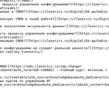
ormatsii-v-cmdb/)

 процесса управления конфигурациями?](https://cleverics.
atsiyami/)

анных в CMDB?](https://cleverics.ru/digital/kb-qa/kakie-
ользуют CMDB в своей работе?](https://cleverics.ru/digit
м показателем актуальности данных?](https://cleverics.ru
сть процесса управления конфигурациями?](https://cleveri
uratsiyami/)

лизации CMDB?](https://cleverics.ru/digital/kb-qa/kakie-
я конфигурациями не создаёт реальной ценности?](https:/
et-realnoy-tsennosti/)

MDB)](https://edu.cleverics.ru/vap-change?
=banner&utm_term=VAP-CHANGE) — Учебный курс: интенсив с 
s.ru/timetable?utm_source=knowledgebase&utm_medium=artic
ых курсов по управлению ИТ

m_source=knowledgebase&utm_medium=article&utm_content=ba