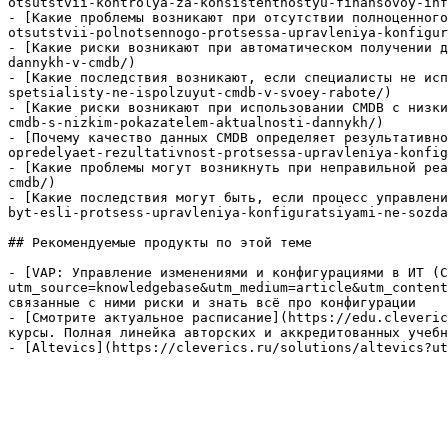
otsutstvii-kontrolya-za-konsistentnostyu-finansovoy-inf
- [Какие проблемы возникают при отсутствии полноценного
otsutstvii-polnotsennogo-protsessa-upravleniya-konfigur
- [Какие риски возникают при автоматическом получении д
dannykh-v-cmdb/)

- [Какие последствия возникают, если специалисты не исп
spetsialisty-ne-ispolzuyut-cmdb-v-svoey-rabote/)

- [Какие риски возникают при использовании CMDB с низки
cmdb-s-nizkim-pokazatelem-aktualnosti-dannykh/)

- [Почему качество данных CMDB определяет результативно
opredelyaet-rezultativnost-protsessa-upravleniya-konfig
- [Какие проблемы могут возникнуть при неправильной реа
cmdb/)

- [Какие последствия могут быть, если процесс управлени
byt-esli-protsess-upravleniya-konfiguratsiyami-ne-sozda
## Рекомендуемые продукты по этой теме

- [VAP: Управление изменениями и конфигурациями в ИТ (C
utm_source=knowledgebase&utm_medium=article&utm_content
связанные с ними риски и знать всё про конфигурации

- [Смотрите актуальное расписание](https://edu.cleveric
курсы. Полная линейка авторских и аккредитованных учебн
- [Altevics](https://cleverics.ru/solutions/altevics?ut