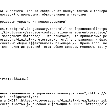
AF и прочего. Только сведения от консультантов и тренеро
лоссарий с примерами, объяснениями и нюансами

роцессом управления конфигурациями?

cs.ru/digital/kb-glossary/control/) за [процессом](https
l/kb-glossary/service-configuration-management-practice/
-management-database/). Это означает, что принимаемые ре
verics.ru/digital/kb-glossary/error/) в управлении инфрас
снижению общей эффективности ИТ-операций. Кроме того, не
 для принятия решений.Теги: общие вопросы менеджмента, у
irect/?id=4367)

ения изменениями в управлении конфигурациями?](https://c
nii-konfiguratsiya/)

ита CMDB?](https://cleverics.ru/digital/kb-qa/kakie-risk
систентностью финансовой информации в CMDB?](https://cle