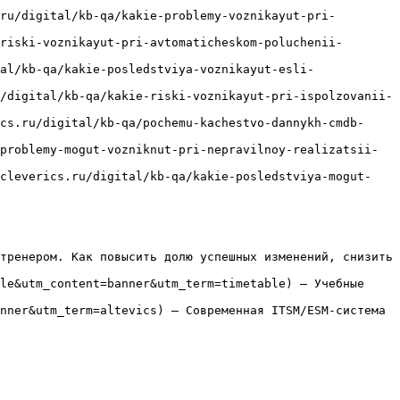
ru/digital/kb-qa/kakie-problemy-voznikayut-pri-
riski-voznikayut-pri-avtomaticheskom-poluchenii-
al/kb-qa/kakie-posledstviya-voznikayut-esli-
/digital/kb-qa/kakie-riski-voznikayut-pri-ispolzovanii-
cs.ru/digital/kb-qa/pochemu-kachestvo-dannykh-cmdb-
problemy-mogut-vozniknut-pri-nepravilnoy-realizatsii-
/cleverics.ru/digital/kb-qa/kakie-posledstviya-mogut-
тренером. Как повысить долю успешных изменений, снизить 
le&utm_content=banner&utm_term=timetable) — Учебные 
nner&utm_term=altevics) — Современная ITSM/ESM-система