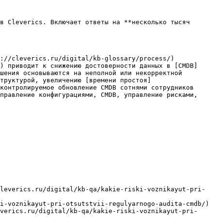
в Cleverics. Включает ответы на **несколько тысяч 
://cleverics.ru/digital/kb-glossary/process/)
) приводит к снижению достоверности данных в [CMDB]
шения основываются на неполной или некорректной 
труктурой, увеличению [времени простоя]
контролируемое обновление CMDB сотнями сотрудников 
правление конфигурациями, CMDB, управление рисками, 
leverics.ru/digital/kb-qa/kakie-riski-voznikayut-pri-
i-voznikayut-pri-otsutstvii-regulyarnogo-audita-cmdb/)

verics.ru/digital/kb-qa/kakie-riski-voznikayut-pri-