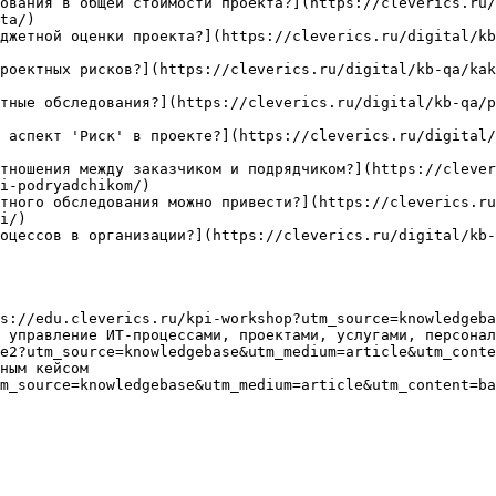
ования в общей стоимости проекта?](https://cleverics.ru/
ta/)

джетной оценки проекта?](https://cleverics.ru/digital/kb
роектных рисков?](https://cleverics.ru/digital/kb-qa/kak
тные обследования?](https://cleverics.ru/digital/kb-qa/
 аспект 'Риск' в проекте?](https://cleverics.ru/digital/
тношения между заказчиком и подрядчиком?](https://clever
i-podryadchikom/)

тного обследования можно привести?](https://cleverics.ru
i/)

оцессов в организации?](https://cleverics.ru/digital/kb-
s://edu.cleverics.ru/kpi-workshop?utm_source=knowledgeba
 управление ИТ-процессами, проектами, услугами, персонал
e2?utm_source=knowledgebase&utm_medium=article&utm_conte
ным кейсом

m_source=knowledgebase&utm_medium=article&utm_content=ba