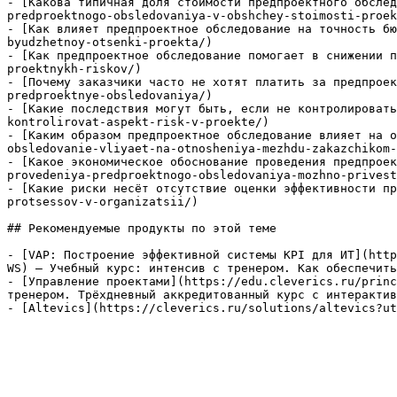
- [Какова типичная доля стоимости предпроектного обслед
predproektnogo-obsledovaniya-v-obshchey-stoimosti-proek
- [Как влияет предпроектное обследование на точность бю
byudzhetnoy-otsenki-proekta/)

- [Как предпроектное обследование помогает в снижении п
proektnykh-riskov/)

- [Почему заказчики часто не хотят платить за предпроек
predproektnye-obsledovaniya/)

- [Какие последствия могут быть, если не контролировать
kontrolirovat-aspekt-risk-v-proekte/)

- [Каким образом предпроектное обследование влияет на о
obsledovanie-vliyaet-na-otnosheniya-mezhdu-zakazchikom-
- [Какое экономическое обоснование проведения предпроек
provedeniya-predproektnogo-obsledovaniya-mozhno-privest
- [Какие риски несёт отсутствие оценки эффективности пр
protsessov-v-organizatsii/)

## Рекомендуемые продукты по этой теме

- [VAP: Построение эффективной системы KPI для ИТ](http
WS) — Учебный курс: интенсив с тренером. Как обеспечить
- [Управление проектами](https://edu.cleverics.ru/princ
тренером. Трёхдневный аккредитованный курс с интерактив
- [Altevics](https://cleverics.ru/solutions/altevics?ut