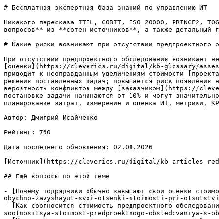
# Бесплатная экспертная база знаний по управлению ИТ

Никакого пересказа ITIL, COBIT, ISO 20000, PRINCE2, TOG
вопросов** из **сотен источников**, а также детальный г
# Какие риски возникают при отсутствии предпроектного о
При отсутствии предпроектного обследования возникает не
[оценки](https://cleverics.ru/digital/kb-glossary/asses
приводит к неоправданным увеличениям стоимости [проекта
решения поставленных задач; повышается риск появления н
вероятность конфликтов между [заказчиком](https://cleve
постановке задачи начинаются от 10% и могут значительно
планирование затрат, измерение и оценка ИТ, метрики, KP
Автор: Дмитрий Исайченко

Рейтинг: 760

Дата последнего обновления: 02.08.2026

[Источник](https://cleverics.ru/digital/kb_articles_red
## Ещё вопросы по этой теме

- [Почему подрядчики обычно завышают свои оценки стоимо
obychno-zavyshayut-svoi-otsenki-stoimosti-pri-otsutstvi
- [Как соотносится стоимость предпроектного обследовани
sootnositsya-stoimost-predproektnogo-obsledovaniya-s-ob