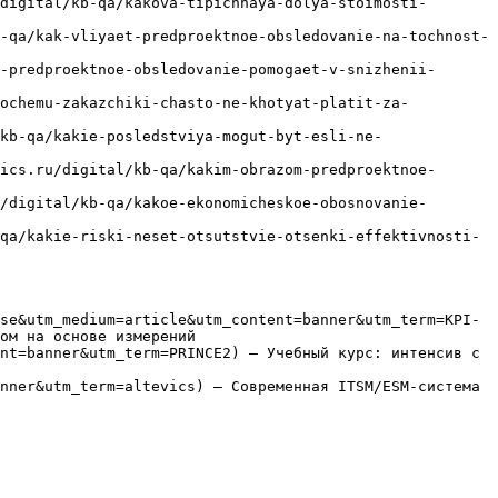
digital/kb-qa/kakova-tipichnaya-dolya-stoimosti-
-qa/kak-vliyaet-predproektnoe-obsledovanie-na-tochnost-
-predproektnoe-obsledovanie-pomogaet-v-snizhenii-
pochemu-zakazchiki-chasto-ne-khotyat-platit-za-
kb-qa/kakie-posledstviya-mogut-byt-esli-ne-
ics.ru/digital/kb-qa/kakim-obrazom-predproektnoe-
/digital/kb-qa/kakoe-ekonomicheskoe-obosnovanie-
qa/kakie-riski-neset-otsutstvie-otsenki-effektivnosti-
se&utm_medium=article&utm_content=banner&utm_term=KPI-
ом на основе измерений

nt=banner&utm_term=PRINCE2) — Учебный курс: интенсив с 
nner&utm_term=altevics) — Современная ITSM/ESM-система