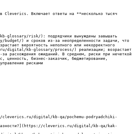
в Cleverics. Включает ответы на **несколько тысяч 
kb-glossary/risk/): подрядчики вынуждены завышать 
y/budget/) и сроков из-за неопределенности задачи, что 
зрастает вероятность неполного или некорректного 
ru/digital/kb-glossary/process/) реализации; возрастает 
-за расхождения ожиданий. В среднем, риски при нечеткой 
с, ценность, бизнес-заказчик, бюджетирование, 
управление рисками

/cleverics.ru/digital/kb-qa/pochemu-podryadchiki-
азности?](https://cleverics.ru/digital/kb-qa/kak-