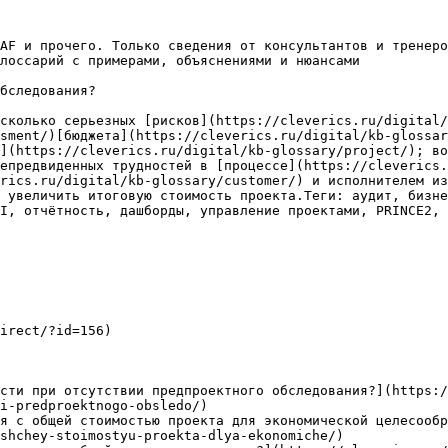
AF и прочего. Только сведения от консультантов и тренеро
лоссарий с примерами, объяснениями и нюансами

бследования?

сколько серьезных [рисков](https://cleverics.ru/digital/
sment/)[бюджета](https://cleverics.ru/digital/kb-glossar
](https://cleverics.ru/digital/kb-glossary/project/); во
епредвиденных трудностей в [процессе](https://cleverics.
rics.ru/digital/kb-glossary/customer/) и исполнителем из
 увеличить итоговую стоимость проекта.Теги: аудит, бизне
I, отчётность, дашборды, управление проектами, PRINCE2, 
irect/?id=156)

сти при отсутствии предпроектного обследования?](https:/
i-predproektnogo-obsledo/)

я с общей стоимостью проекта для экономической целесообр
shchey-stoimostyu-proekta-dlya-ekonomiche/)
