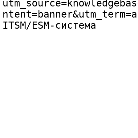
utm_source=knowledgebas
ntent=banner&utm_term=a
ITSM/ESM-система