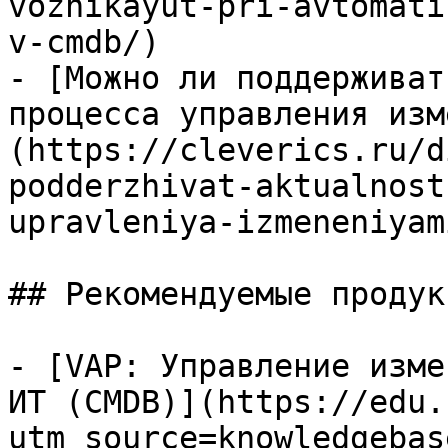
voznikayut-pri-avtomati
v-cmdb/)

- [Можно ли поддерживат
процесса управления изм
(https://cleverics.ru/d
podderzhivat-aktualnost
upravleniya-izmeneniyami
## Рекомендуемые продук
- [VAP: Управление изме
ИТ (CMDB)](https://edu.
utm_source=knowledgebas