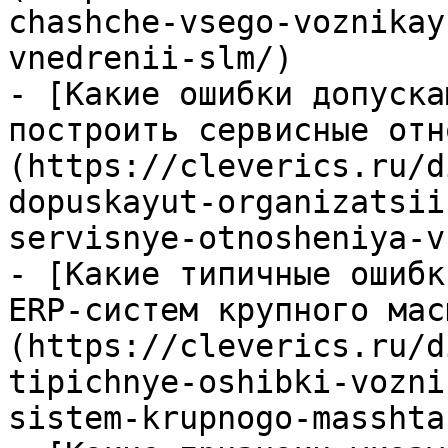
chashche-vsego-voznikay
vnedrenii-slm/)

- [Какие ошибки допуска
построить сервисные отн
(https://cleverics.ru/d
dopuskayut-organizatsii
servisnye-otnosheniya-v
- [Какие типичные ошибк
ERP-систем крупного мас
(https://cleverics.ru/d
tipichnye-oshibki-vozni
sistem-krupnogo-masshtab