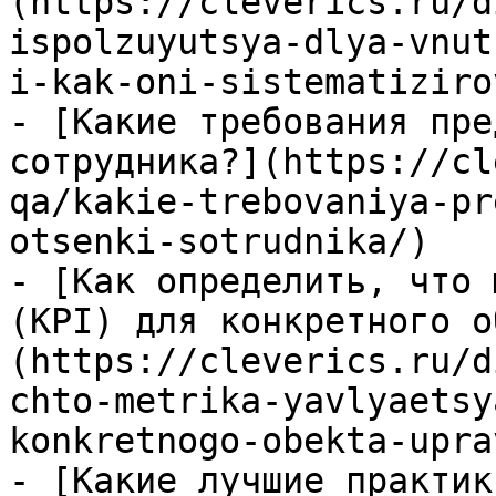
(https://cleverics.ru/d
ispolzuyutsya-dlya-vnut
i-kak-oni-sistematiziro
- [Какие требования пре
сотрудника?](https://cl
qa/kakie-trebovaniya-pr
otsenki-sotrudnika/)

- [Как определить, что 
(KPI) для конкретного о
(https://cleverics.ru/d
chto-metrika-yavlyaetsy
konkretnogo-obekta-upra
- [Какие лучшие практик