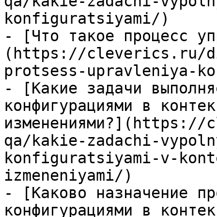
qa/kakie-zadachi-vypoln
konfiguratsiyami/)

- [Что такое процесс уп
(https://cleverics.ru/d
protsess-upravleniya-ko
- [Какие задачи выполня
конфигурациями в контек
изменениями?](https://c
qa/kakie-zadachi-vypoln
konfiguratsiyami-v-kont
izmeneniyami/)

- [Каково назначение пр
конфигурациями в контек