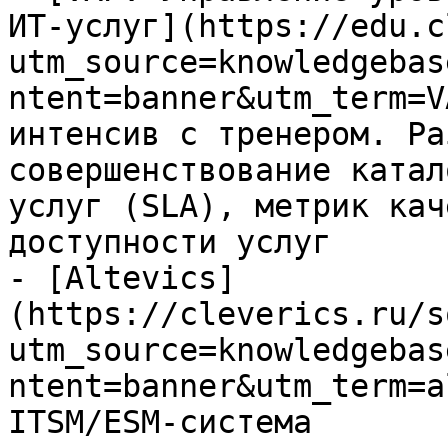
ИТ-услуг](https://edu.c
utm_source=knowledgebas
ntent=banner&utm_term=V
интенсив с тренером. Ра
совершенствование катал
услуг (SLA), метрик кач
доступности услуг

- [Altevics]
(https://cleverics.ru/s
utm_source=knowledgebas
ntent=banner&utm_term=a
ITSM/ESM-система