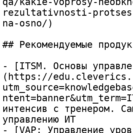
qa/kakie-voprosy-neobkh
rezultativnosti-protses
na-osno/)

## Рекомендуемые продук
- [ITSM. Основы управле
(https://edu.cleverics.
utm_source=knowledgebas
ntent=banner&utm_term=I
интенсив с тренером. Са
управлению ИТ

- [VAP: Управление уров