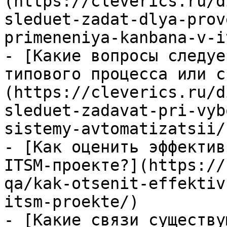
(https://cleverics.ru/d
sleduet-zadat-dlya-prov
primeneniya-kanbana-v-i
- [Какие вопросы следуе
типового процесса или с
(https://cleverics.ru/d
sleduet-zadavat-pri-vyb
sistemy-avtomatizatsii/)
- [Как оценить эффектив
ITSM-проекте?](https://
qa/kak-otsenit-effektiv
itsm-proekte/)

- [Какие связи существу