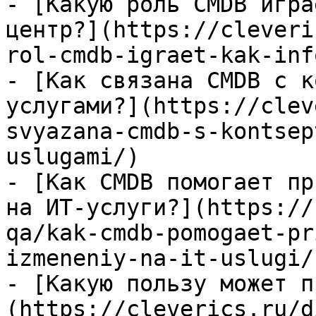
- [Какую роль CMDB игра
центр?](https://cleveri
rol-cmdb-igraet-kak-inf
- [Как связана CMDB с к
услугами?](https://clev
svyazana-cmdb-s-kontsep
uslugami/)

- [Как CMDB помогает пр
на ИТ-услуги?](https://
qa/kak-cmdb-pomogaet-pr
izmeneniy-na-it-uslugi/)
- [Какую пользу может п
(https://cleverics.ru/d