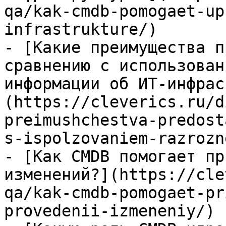
qa/kak-cmdb-pomogaet-up
infrastrukture/)

- [Какие преимущества п
сравнению с использован
информации об ИТ-инфрас
(https://cleverics.ru/d
preimushchestva-predost
s-ispolzovaniem-razrozn
- [Как CMDB помогает пр
изменений?](https://cle
qa/kak-cmdb-pomogaet-pr
provedenii-izmeneniy/)
