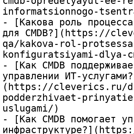
cmdb-opredelyayut-ee-re
informatsionnogo-tsentra
- [Какова роль процесса
для CMDB?](https://clev
qa/kakova-rol-protsessa
konfiguratsiyami-dlya-c
- [Как CMDB поддерживае
управлении ИТ-услугами?
(https://cleverics.ru/d
podderzhivaet-prinyatie
uslugami/)

- [Как CMDB помогает уп
инфраструктуре?](https: