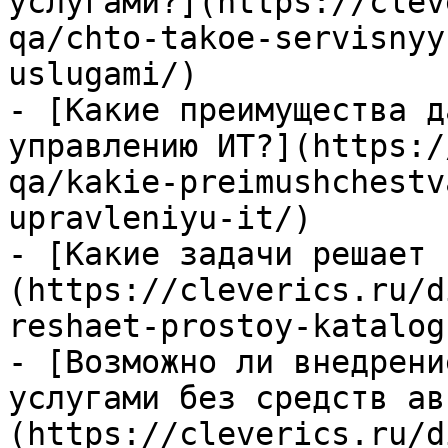
услугами?](https://clev
qa/chto-takoe-servisnyy
uslugami/)

- [Какие преимущества д
управлению ИТ?](https:/
qa/kakie-preimushchestv
upravleniyu-it/)

- [Какие задачи решает 
(https://cleverics.ru/d
reshaet-prostoy-katalog
- [Возможно ли внедрени
услугами без средств ав
(https://cleverics.ru/d