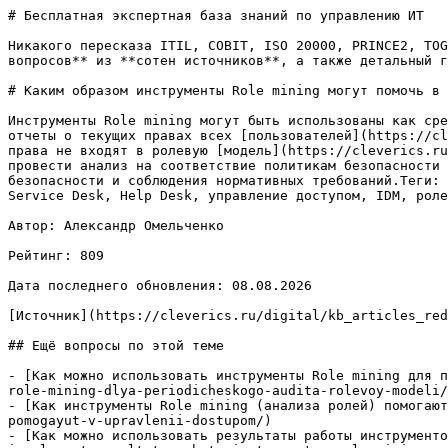
# Бесплатная экспертная база знаний по управлению ИТ

Никакого пересказа ITIL, COBIT, ISO 20000, PRINCE2, TOG
вопросов** из **сотен источников**, а также детальный г
# Каким образом инструменты Role mining могут помочь в 
Инструменты Role mining могут быть использованы как сре
отчеты о текущих правах всех [пользователей](https://cl
права не входят в ролевую [модель](https://cleverics.ru
провести анализ на соответствие политикам безопасности 
безопасности и соблюдения нормативных требований.Теги: 
Service Desk, Help Desk, управление доступом, IDM, роле
Автор: Александр Омельченко

Рейтинг: 809

Дата последнего обновления: 08.08.2026

[Источник](https://cleverics.ru/digital/kb_articles_red
## Ещё вопросы по этой теме

- [Как можно использовать инструменты Role mining для п
role-mining-dlya-periodicheskogo-audita-rolevoy-modeli/
- [Как инструменты Role mining (анализа ролей) помогают
pomogayut-v-upravlenii-dostupom/)

- [Как можно использовать результаты работы инструменто