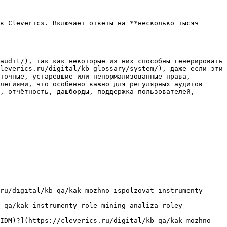
в Cleverics. Включает ответы на **несколько тысяч 
audit/), так как некоторые из них способны генерировать 
leverics.ru/digital/kb-glossary/system/), даже если эти 
точные, устаревшие или ненормализованные права, 
легиями, что особенно важно для регулярных аудитов 
, отчётность, дашборды, поддержка пользователей, 
ru/digital/kb-qa/kak-mozhno-ispolzovat-instrumenty-
b-qa/kak-instrumenty-role-mining-analiza-roley-
IDM)?](https://cleverics.ru/digital/kb-qa/kak-mozhno-