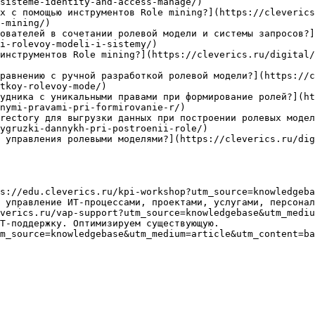
sisteme-identity-and-access-manage/)

х с помощью инструментов Role mining?](https://cleverics
-mining/)

ователей в сочетании ролевой модели и системы запросов?]
i-rolevoy-modeli-i-sistemy/)

инструментов Role mining?](https://cleverics.ru/digital/
равнению с ручной разработкой ролевой модели?](https://c
tkoy-rolevoy-mode/)

удника с уникальными правами при формирование ролей?](ht
nymi-pravami-pri-formirovanie-r/)

rectory для выгрузки данных при построении ролевых модел
ygruzki-dannykh-pri-postroenii-role/)

 управления ролевыми моделями?](https://cleverics.ru/dig
s://edu.cleverics.ru/kpi-workshop?utm_source=knowledgeba
 управление ИТ-процессами, проектами, услугами, персонал
verics.ru/vap-support?utm_source=knowledgebase&utm_mediu
Т-поддержку. Оптимизируем существующую.

m_source=knowledgebase&utm_medium=article&utm_content=ba