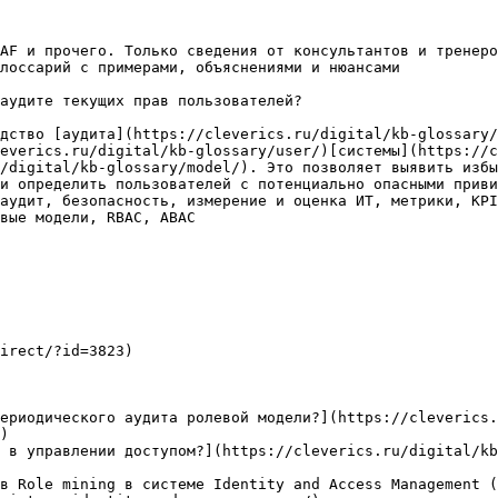
AF и прочего. Только сведения от консультантов и тренеро
лоссарий с примерами, объяснениями и нюансами

аудите текущих прав пользователей?

дство [аудита](https://cleverics.ru/digital/kb-glossary/
everics.ru/digital/kb-glossary/user/)[системы](https://c
/digital/kb-glossary/model/). Это позволяет выявить избы
и определить пользователей с потенциально опасными приви
аудит, безопасность, измерение и оценка ИТ, метрики, KPI
вые модели, RBAC, ABAC

irect/?id=3823)

ериодического аудита ролевой модели?](https://cleverics.
)

 в управлении доступом?](https://cleverics.ru/digital/k
в Role mining в системе Identity and Access Management (