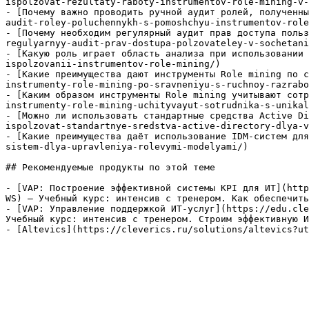
ispolzovat-rezultaty-raboty-instrumentov-role-mining-v-
- [Почему важно проводить ручной аудит ролей, полученны
audit-roley-poluchennykh-s-pomoshchyu-instrumentov-role
- [Почему необходим регулярный аудит прав доступа польз
regulyarnyy-audit-prav-dostupa-polzovateley-v-sochetani
- [Какую роль играет область анализа при использовании 
ispolzovanii-instrumentov-role-mining/)

- [Какие преимущества дают инструменты Role mining по с
instrumenty-role-mining-po-sravneniyu-s-ruchnoy-razrabo
- [Каким образом инструменты Role mining учитывают сотр
instrumenty-role-mining-uchityvayut-sotrudnika-s-unikal
- [Можно ли использовать стандартные средства Active Di
ispolzovat-standartnye-sredstva-active-directory-dlya-v
- [Какие преимущества даёт использование IDM-систем для
sistem-dlya-upravleniya-rolevymi-modelyami/)

## Рекомендуемые продукты по этой теме

- [VAP: Построение эффективной системы KPI для ИТ](http
WS) — Учебный курс: интенсив с тренером. Как обеспечить
- [VAP: Управление поддержкой ИТ-услуг](https://edu.cle
Учебный курс: интенсив с тренером. Строим эффективную И
- [Altevics](https://cleverics.ru/solutions/altevics?ut