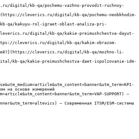
.ru/digital/kb-qa/pochemu-vazhno-provodit-ruchnoy-
(https://cleverics.ru/digital/kb-qa/pochemu-neobkhodim-
kb-qa/kakuyu-rol-igraet-oblast-analiza-pri-
leverics.ru/digital/kb-qa/kakie-preimushchestva-dayut-
tps://cleverics.ru/digital/kb-qa/kakim-obrazom-
ей?](https://cleverics.ru/digital/kb-qa/mozhno-li-
ital/kb-qa/kakie-preimushchestva-daet-ispolzovanie-idm-
se&utm_medium=article&utm_content=banner&utm_term=KPI-
ом на основе измерений

m=article&utm_content=banner&utm_term=VAP-SUPPORT) — 
nner&utm_term=altevics) — Современная ITSM/ESM-система