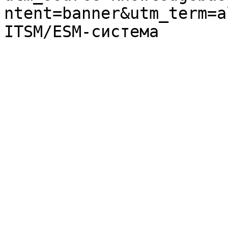
ntent=banner&utm_term=a
ITSM/ESM-система