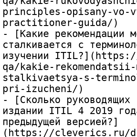
qa/kakie-rukovodyashchi
principles-opisany-vo-v
practitioner-guida/)

- [Какие рекомендации м
сталкивается с терминол
изучении ITIL?](https:/
qa/kakie-rekomendatsii-
stalkivaetsya-s-termino
pri-izucheni/)

- [Сколько руководящих 
издании ITIL 4 2019 год
предыдущей версией?]
(https://cleverics.ru/d