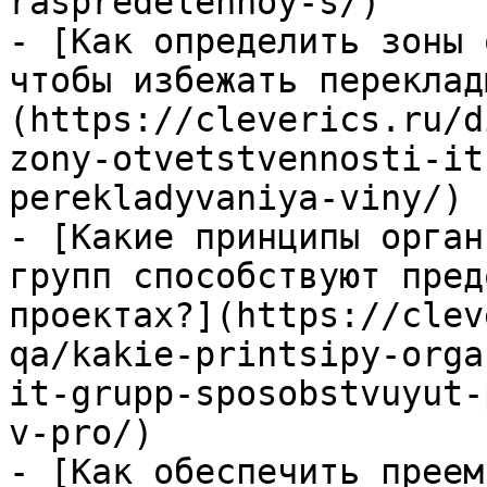
raspredelennoy-s/)

- [Как определить зоны 
чтобы избежать переклад
(https://cleverics.ru/d
zony-otvetstvennosti-it
perekladyvaniya-viny/)

- [Какие принципы орган
групп способствуют пред
проектах?](https://clev
qa/kakie-printsipy-orga
it-grupp-sposobstvuyut-
v-pro/)

- [Как обеспечить преем