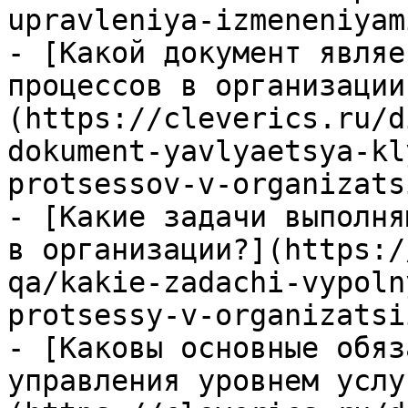
upravleniya-izmeneniyami
- [Какой документ являе
процессов в организации
(https://cleverics.ru/d
dokument-yavlyaetsya-kl
protsessov-v-organizatsi
- [Какие задачи выполня
в организации?](https:/
qa/kakie-zadachi-vypoln
protsessy-v-organizatsii
- [Каковы основные обяз
управления уровнем услу