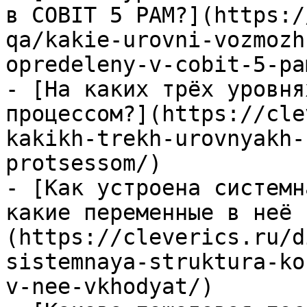
в COBIT 5 PAM?](https:/
qa/kakie-urovni-vozmozh
opredeleny-v-cobit-5-pam
- [На каких трёх уровня
процессом?](https://cle
kakikh-trekh-urovnyakh-
protsessom/)

- [Как устроена системн
какие переменные в неё 
(https://cleverics.ru/d
sistemnaya-struktura-ko
v-nee-vkhodyat/)
