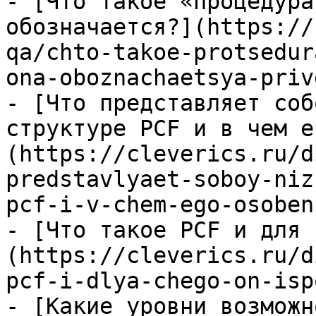
- [Что такое «процедура
обозначается?](https://
qa/chto-takoe-protsedur
ona-oboznachaetsya-priv
- [Что представляет соб
структуре PCF и в чем е
(https://cleverics.ru/d
predstavlyaet-soboy-niz
pcf-i-v-chem-ego-osoben
- [Что такое PCF и для 
(https://cleverics.ru/d
pcf-i-dlya-chego-on-isp
- [Какие уровни возможн