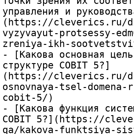
точки зрения их соответ
управления и руководств
(https://cleverics.ru/d
vyzyvayut-protsessy-edm
zreniya-ikh-sootvetstvi
- [Какова основная цель
структуре COBIT 5?]
(https://cleverics.ru/d
osnovnaya-tsel-domena-r
cobit-5/)

- [Какова функция систе
COBIT 5?](https://cleve
qa/kakova-funktsiya-sis