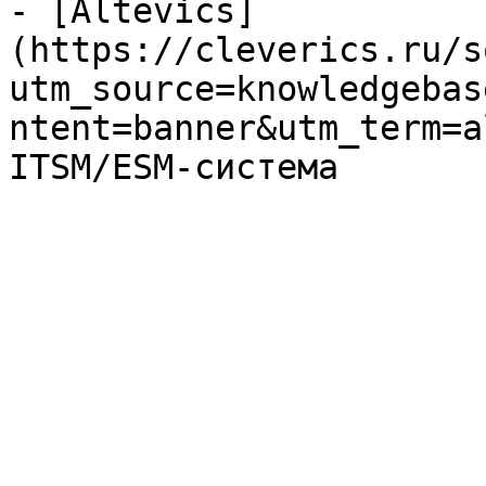
- [Altevics]
(https://cleverics.ru/s
utm_source=knowledgebas
ntent=banner&utm_term=a
ITSM/ESM-система