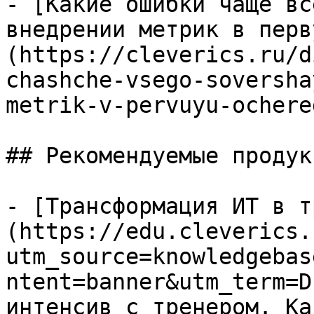
- [Какие ошибки чаще вс
внедрении метрик в перв
(https://cleverics.ru/d
chashche-vsego-soversha
metrik-v-pervuyu-ochered
## Рекомендуемые продук
- [Трансформация ИТ в т
(https://edu.cleverics.
utm_source=knowledgebas
ntent=banner&utm_term=D
интенсив с тренером. Ка