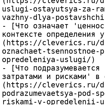
(https://cleverics.ru/d
uslugi-ostayutsya-za-ra
vazhny-dlya-postavshchik
- [Что означает 'ценнос
контексте определения у
(https://cleverics.ru/d
oznachaet-tsennostnoe-p
opredeleniya-uslugi/)

- [Что подразумевается 
затратами и рисками' в 
(https://cleverics.ru/d
podrazumevaetsya-pod-sp
riskami-v-opredelenii-u