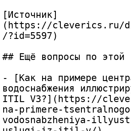
[Источник]
(https://cleverics.ru/d
/?id=5597)

## Ещё вопросы по этой т
- [Как на примере центр
водоснабжения иллюстрир
ITIL V3?](https://cleve
na-primere-tsentralnogo
vodosnabzheniya-illyust
uslugi-iz-itil-v/)
