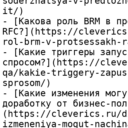
soderzhatsya-v-predlozh
it/)

- [Какова роль BRM в пр
RFC?](https://cleverics
rol-brm-v-protsessakh-r
- [Какие триггеры запус
спросом?](https://cleve
qa/kakie-triggery-zapus
sprosom/)

- [Какие изменения могу
доработку от бизнес-пол
(https://cleverics.ru/d
izmeneniya-mogut-nachin