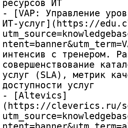
ресурсов ИТ

- [VAP: Управление уров
ИТ-услуг](https://edu.c
utm_source=knowledgebas
ntent=banner&utm_term=V
интенсив с тренером. Ра
совершенствование катал
услуг (SLA), метрик кач
доступности услуг

- [Altevics]
(https://cleverics.ru/s
utm_source=knowledgebas
ntent=banner&utm_term=a