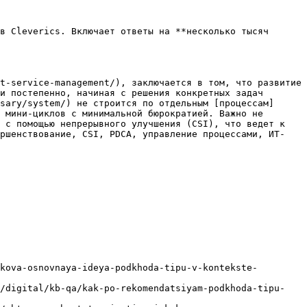
в Cleverics. Включает ответы на **несколько тысяч 
t-service-management/), заключается в том, что развитие 
и постепенно, начиная с решения конкретных задач 
sary/system/) не строится по отдельным [процессам]
 мини-циклов с минимальной бюрократией. Важно не 
 с помощью непрерывного улучшения (CSI), что ведет к 
ершенствование, CSI, PDCA, управление процессами, ИТ-
kova-osnovnaya-ideya-podkhoda-tipu-v-kontekste-
u/digital/kb-qa/kak-po-rekomendatsiyam-podkhoda-tipu-