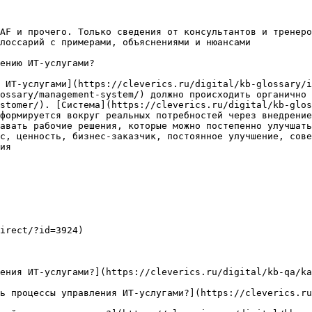
AF и прочего. Только сведения от консультантов и тренеро
лоссарий с примерами, объяснениями и нюансами

ению ИТ-услугами?

 ИТ-услугами](https://cleverics.ru/digital/kb-glossary/i
ossary/management-system/) должно происходить органично 
stomer/). [Система](https://cleverics.ru/digital/kb-glos
формируется вокруг реальных потребностей через внедрение
авать рабочие решения, которые можно постепенно улучшать
с, ценность, бизнес-заказчик, постоянное улучшение, сов
ия

irect/?id=3924)

ения ИТ-услугами?](https://cleverics.ru/digital/kb-qa/ka
ь процессы управления ИТ-услугами?](https://cleverics.r