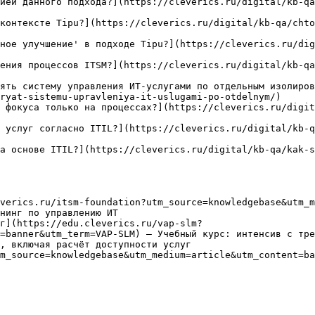
ией данного подхода?](https://cleverics.ru/digital/kb-qa
контексте Tipu?](https://cleverics.ru/digital/kb-qa/chto
ное улучшение' в подходе Tipu?](https://cleverics.ru/dig
ения процессов ITSM?](https://cleverics.ru/digital/kb-qa
ять систему управления ИТ-услугами по отдельным изолиров
ryat-sistemu-upravleniya-it-uslugami-po-otdelnym/)

 фокуса только на процессах?](https://cleverics.ru/digi
 услуг согласно ITIL?](https://cleverics.ru/digital/kb-q
а основе ITIL?](https://cleverics.ru/digital/kb-qa/kak-
verics.ru/itsm-foundation?utm_source=knowledgebase&utm_m
нинг по управлению ИТ

г](https://edu.cleverics.ru/vap-slm?
=banner&utm_term=VAP-SLM) — Учебный курс: интенсив с тре
, включая расчёт доступности услуг

m_source=knowledgebase&utm_medium=article&utm_content=ba