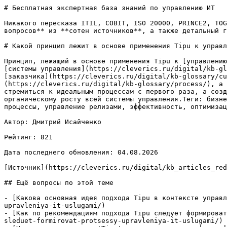
# Бесплатная экспертная база знаний по управлению ИТ

Никакого пересказа ITIL, COBIT, ISO 20000, PRINCE2, TOG
вопросов** из **сотен источников**, а также детальный г
# Какой принцип лежит в основе применения Tipu к управл
Принцип, лежащий в основе применения Tipu к [управлению
[системы управления](https://cleverics.ru/digital/kb-gl
[заказчика](https://cleverics.ru/digital/kb-glossary/cu
(https://cleverics.ru/digital/kb-glossary/process/), а 
стремиться к идеальным процессам с первого раза, а созд
органическому росту всей системы управления.Теги: бизне
процессы, управление релизами, эффективность, оптимизац
Автор: Дмитрий Исайченко

Рейтинг: 821

Дата последнего обновления: 04.08.2026

[Источник](https://cleverics.ru/digital/kb_articles_red
## Ещё вопросы по этой теме

- [Какова основная идея подхода Tipu в контексте управл
upravleniya-it-uslugami/)

- [Как по рекомендациям подхода Tipu следует формироват
sleduet-formirovat-protsessy-upravleniya-it-uslugami/)
