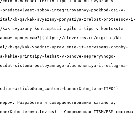
/chto-oznachaet-termin-tipu-i-kak-on-svyazan-s-
-predstavlyaet-soboy-integrirovannyy-podkhod-csi-v-
ital/kb-qa/kak-svyazany-ponyatiya-zrelost-protsessov-i-
/kak-svyazany-kontseptsii-agile-i-tipu-v-kontekste-
анным процессам?](https://cleverics.ru/digital/kb-
tal/kb-qa/kak-vnedrit-upravlenie-it-servisami-chtoby-
a/kakie-printsipy-lezhat-v-osnove-nepreryvnogo-
sozdat-sistemu-postoyannogo-uluchsheniya-it-uslug-na-
edium=article&utm_content=banner&utm_term=ITFO4) — 
нером. Разработка и совершенствование каталога, 
nner&utm_term=altevics) — Современная ITSM/ESM-система