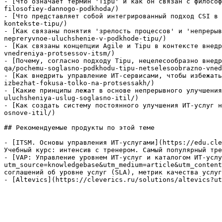
- [Что означает термин 'Tipu' и как он связан с философ
filosofiey-dannogo-podkhoda/)

- [Что представляет собой интегрированный подход CSI в 
kontekste-tipu/)

- [Как связаны понятия 'зрелость процессов' и 'непрерыв
nepreryvnoe-uluchshenie-v-podkhode-tipu/)

- [Как связаны концепции Agile и Tipu в контексте внедр
vnedreniya-protsessov-itsm/)

- [Почему, согласно подходу Tipu, нецелесообразно внедр
qa/pochemu-soglasno-podkhodu-tipu-netselesoobrazno-vned
- [Как внедрить управление ИТ-сервисами, чтобы избежать
izbezhat-fokusa-tolko-na-protsessakh/)

- [Какие принципы лежат в основе непрерывного улучшения
uluchsheniya-uslug-soglasno-itil/)

- [Как создать систему постоянного улучшения ИТ-услуг н
osnove-itil/)

## Рекомендуемые продукты по этой теме

- [ITSM. Основы управления ИТ-услугами](https://edu.cle
Учебный курс: интенсив с тренером. Самый популярный тре
- [VAP: Управление уровнем ИТ-услуг и каталогом ИТ-услу
utm_source=knowledgebase&utm_medium=article&utm_content
соглашений об уровне услуг (SLA), метрик качества услуг
- [Altevics](https://cleverics.ru/solutions/altevics?ut