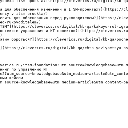
успеха ITSM проекта?](https://cleverics.ru/digital/kb-q
а для обеспечения изменений в ITSM-проектах?](https://cl
eniy-v-itsm-proekta/)

елить для обоснования перед руководителем?](https://clev
ed-rukovoditelem/)

TSM?](https://cleverics.ru/digital/kb-qa/kakuyu-rol-igra
онтексте управления и ИТ-проектов?](https://cleverics.ru
)

этим бороться?](https://cleverics.ru/digital/kb-qa/poche
](https://cleverics.ru/digital/kb-qa/chto-yavlyaetsya-os
verics.ru/itsm-foundation?utm_source=knowledgebase&utm_m
нинг по управлению ИТ

e2?utm_source=knowledgebase&utm_medium=article&utm_conte
ным кейсом

m_source=knowledgebase&utm_medium=article&utm_content=ba