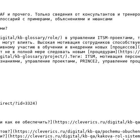
AF и прочего. Только сведения от консультантов и тренеро
лоссарий с примерами, объяснениями и нюансами

ми?

igital/kb-glossary/role/) в управлении ITSM-проектами, т
 могут влиять. Высокая мотивация сотрудников способствуе
ивному участию в обучении и внедрении новых [процессов](
т не в полной мере следовать новым [процедурам](https://
gital/kb-glossary/project/).Теги: ITSM, мотивация персон
знаниями, управление проектами, PRINCE2, управление проц
irect/?id=3324)

и как ее обеспечить?](https://cleverics.ru/digital/kb-qa
тов?](https://cleverics.ru/digital/kb-qa/pochemu-obuchen
и?](https://cleverics.ru/digital/kb-qa/kakova-rol-sistem