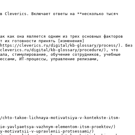
в Cleverics. Включает ответы на **несколько тысяч 
ак как она является одним из трех основных факторов 
т их готовности принять [изменения]
https://cleverics.ru/digital/kb-glossary/process/). Без 
cleverics.ru/digital/kb-glossary/procedure/), что 
ала, стимулирование, обучение сотрудников, учебные 
ессами, ИТ-процессы, управление релизами, 
/chto-takoe-lichnaya-motivatsiya-v-kontekste-itsm-
ie-yavlyaetsya-vazhnym-elementom-itsm-proektov/)

y-motivatsii-v-upravlenii-protsessami/)
