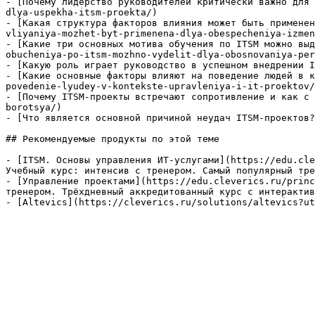
- [Почему лидерство руководителей критически важно для 
dlya-uspekha-itsm-proekta/)

- [Какая структура факторов влияния может быть применен
vliyaniya-mozhet-byt-primenena-dlya-obespecheniya-izmen
- [Какие три основных мотива обучения по ITSM можно выд
obucheniya-po-itsm-mozhno-vydelit-dlya-obosnovaniya-per
- [Какую роль играет руководство в успешном внедрении I
- [Какие основные факторы влияют на поведение людей в к
povedenie-lyudey-v-kontekste-upravleniya-i-it-proektov/
- [Почему ITSM-проекты встречают сопротивление и как с 
borotsya/)

- [Что является основной причиной неудач ITSM-проектов?
## Рекомендуемые продукты по этой теме

- [ITSM. Основы управления ИТ-услугами](https://edu.cle
Учебный курс: интенсив с тренером. Самый популярный тре
- [Управление проектами](https://edu.cleverics.ru/princ
тренером. Трёхдневный аккредитованный курс с интерактив
- [Altevics](https://cleverics.ru/solutions/altevics?ut