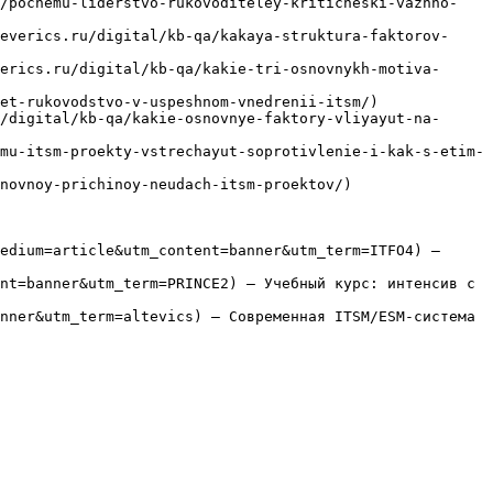
a/pochemu-liderstvo-rukovoditeley-kriticheski-vazhno-
everics.ru/digital/kb-qa/kakaya-struktura-faktorov-
erics.ru/digital/kb-qa/kakie-tri-osnovnykh-motiva-
et-rukovodstvo-v-uspeshnom-vnedrenii-itsm/)

/digital/kb-qa/kakie-osnovnye-faktory-vliyayut-na-
mu-itsm-proekty-vstrechayut-soprotivlenie-i-kak-s-etim-
novnoy-prichinoy-neudach-itsm-proektov/)

edium=article&utm_content=banner&utm_term=ITFO4) — 
nt=banner&utm_term=PRINCE2) — Учебный курс: интенсив с 
nner&utm_term=altevics) — Современная ITSM/ESM-система