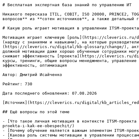
# Бесплатная экспертная база знаний по управлению ИТ

Никакого пересказа ITIL, COBIT, ISO 20000, PRINCE2, TOG
вопросов** из **сотен источников**, а также детальный г
# Какую роль играет мотивация в управлении ITSM-проекта
Мотивация играет ключевую [роль](https://cleverics.ru/d
(наряду с знаниями и навыками), на которые руководители
(https://cleverics.ru/digital/kb-glossary/change/), акт
должной мотивации даже хорошо обученные сотрудники могу
снижает эффективность [проекта](https://cleverics.ru/di
курсы, тренинги, общие вопросы менеджмента, управление 
эффективность, оптимизация

Автор: Дмитрий Исайченко

Рейтинг: 730

Дата последнего обновления: 07.08.2026

[Источник](https://cleverics.ru/digital/kb_articles_red
## Ещё вопросы по этой теме

- [Что такое личная мотивация в контексте ITSM-проекта 
proekta-i-kak-ee-obespechit/)

- [Почему обучение является важным элементом ITSM-проек
- [Какова роль системы мотивации в управлении процессам