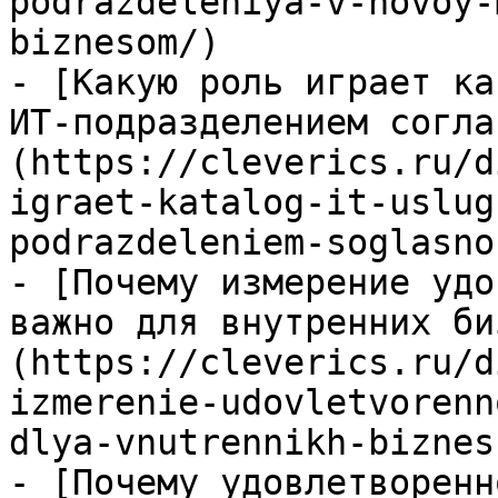
podrazdeleniya-v-novoy-
biznesom/)

- [Какую роль играет ка
ИТ-подразделением согла
(https://cleverics.ru/d
igraet-katalog-it-uslug
podrazdeleniem-soglasno
- [Почему измерение удо
важно для внутренних би
(https://cleverics.ru/d
izmerenie-udovletvorenn
dlya-vnutrennikh-biznes
- [Почему удовлетворенн